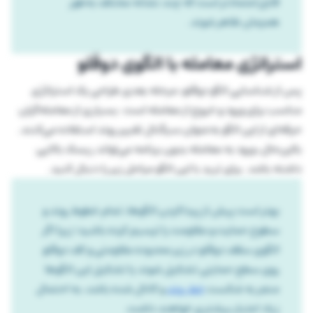
قابل‌اعتمادتر است که چند نشانه مختلف به‌طور
همزمان ظاهر شوند.
استراتژی معامله با الگوی دوقلو
پس از شناسایی الگو دوقلو، مرحله بعدی طراحی یک استراتژی
مناسب برای ورود و خروج از معامله است. بسیاری از معامله‌گران
حرفه‌ای از این الگو به‌عنوان سیگنال تغییر روند استفاده می‌کنند.
بااین‌حال، ورود به معامله بدون برنامه می‌تواند ریسک بالایی
داشته باشد. برای ترید با این الگو مراحل زیر را دنبال کنید.
بهتر است پیش از پیداکردن الگوها، تمام خطوط روند و
سطوح حمایت و مقاومت را ترسیم کرده باشید؛ زیرا اگر
الگوی سقف دوقلو در زیر محدوده مقاومتی و کف دوقلو
روی سطح حمایتی تشکیل شوند یا تشکیل این الگوها
منجر به شکست
خط روند
و کانال شده باشد، به احتمال
زیاد اعتبار بیشتری خواهند داشت.