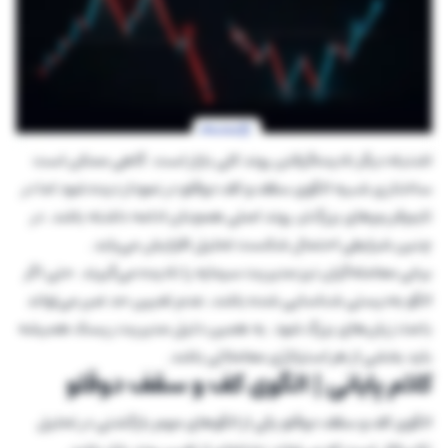
اشتباه دیگر نادیده‌گرفتن روند کلی بازار است. گاهی ممکن است
ساختاری شبیه الگوی سقف و کف دوقلو در نمودار دیده شود اما در
تایم‌فریم‌های بزرگ‌تر، روند اصلی همچنان ادامه داشته باشد. در
چنین شرایطی احتمال شکست تحلیل افزایش می‌یابد.
برخی معامله‌گران نیز مدیریت سرمایه را نادیده می‌گیرند. حتی اگر
الگو به‌درستی شناسایی شده باشد، عدم تعیین حد ضرر می‌تواند
باعث زیان‌های بزرگ شود. به همین دلیل مدیریت ریسک همیشه
باید بخشی از هر استراتژی معاملاتی باشد.
کلام پایانی | الگوی کف و سقف دوقلو
الگوی کف و سقف دوقلو یکی از الگوهای مهم بازگشتی در تحلیل