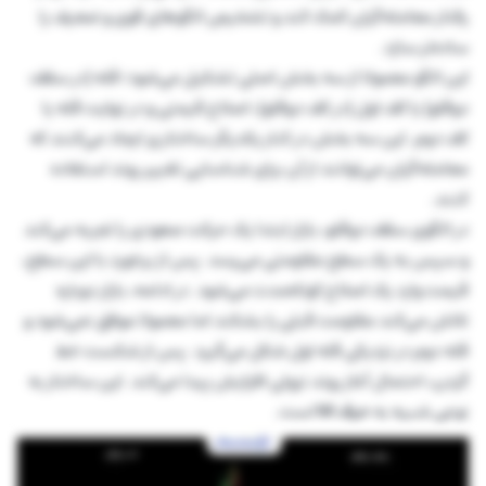
رفتار معامله‌گران کمک کند و تشخیص الگوهای قوی و ضعیف را
ساده‌تر سازد.
این الگو معمولا از سه بخش اصلی تشکیل می‌شود؛ قله (در سقف
دوقلو) یا کف اول (در کف دوقلو)، اصلاح قیمتی و در نهایت قله یا
کف دوم. این سه بخش در کنار یکدیگر ساختاری ایجاد می‌کنند که
معامله‌گران می‌توانند از آن برای شناسایی تغییر روند استفاده
کنند.
در الگوی سقف دوقلو، بازار ابتدا یک حرکت صعودی را تجربه می‌کند
و سپس به یک سطح مقاومتی می‌رسد. پس از برخورد با این سطح،
قیمت وارد یک اصلاح کوتاه‌مدت می‌شود. در ادامه، بازار دوباره
تلاش می‌کند مقاومت قبلی را بشکند اما معمولا موفق نمی‌شود و
قله دوم در نزدیکی قله اول شکل می‌گیرد. پس از شکست خط
گردن، احتمال آغاز روند نزولی افزایش پیدا می‌کند. این ساختار به
نوعی شبیه به
حرف M
است.