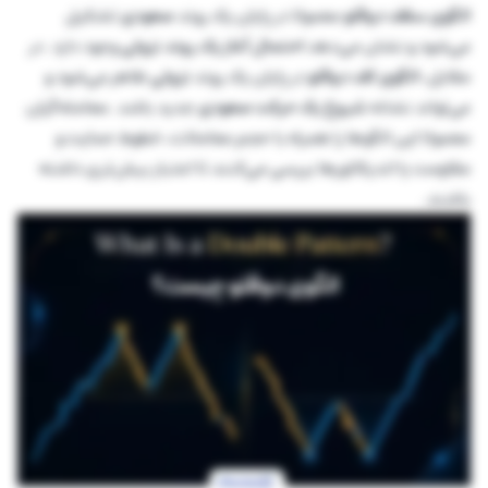
الگوی سقف دوقلو
معمولا در پایان یک روند
صعودی
تشکیل
می‌شود و نشان می‌دهد
احتمال آغاز یک روند نزولی
وجود دارد. در
مقابل،
الگوی کف دوقلو
در پایان یک روند
نزولی
ظاهر می‌شود و
می‌تواند نشانه
شروع یک حرکت صعودی
جدید باشد. معامله‌گران
معمولا این الگوها را همراه با حجم معاملات، خطوط حمایت و
مقاومت یا اندیکاتورها بررسی می‌کنند تا اعتبار بیش‌تری داشته
باشند.