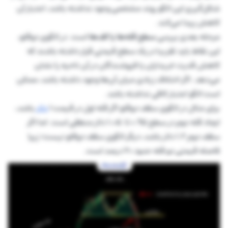
شکل‌گیری این الگو روند مشخصی وجود نداشته باشد، اعتبار آن
کاهش پیدا می‌کند.
مرحله بعدی بررسی
سطح قله‌ها یا کف‌ها
است. در الگوی دوقلو،
این نقاط باید تقریبا در یک سطح قیمتی قرار داشته باشند که
کاهش قدرت خریداران یا فروشندگان در آن ناحیه را نشان
می‌دهد. اگر اختلاف زیادی میان آن‌ها وجود داشته باشد، ممکن
است الگو اعتبار کافی نداشته باشد.
برای مثال در الگوی سقف دوقلو اگر قله اول در قیمت 1
دلار
باشد،
ایجاد قله دوم در سطح 0.95 تا 1.05 دلار منطقی است. اما اگر
سقف دوم 1.2 دلار باشد، دیگر الگوی سقف دوقلو نیست؛ زیرا
فاصله قیمتی دو قله حدود 20 درصد است.