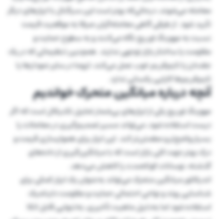
معامله می‌شوند، درحالی‌که بهتر است این سیگنال با ابزارهای دیگر
تأیید شود. از طرفی گاهی معامله‌گران صرفا به موقعیت قیمت
نسبت به مووینگ اوریج نگاه می‌کنند و به سطوح حمایت و
مقاومت یا ساختار بازار توجهی ندارند. همچنین تنظیماتی که در یک
جفت‌ارز یا تایم‌فریم خوب عمل می‌کند، لزوما در سایر نمودارها یا
تایم‌فریم‌ها کارایی یکسانی ندارد.
آنچه درباره میانگین متحرک خواندیم
مووینگ اوریج یکی از ابزارهای بی‌شمار تحلیل تکنیکال است که اگر
درست استفاده شود، می‌تواند مسیر تصمیم‌گیری در معاملات را
بسیار واضح‌تر و مطمئن‌تر کند. این ابزار برای هموارسازی قیمت و
درک بهتر جهت کلی بازار است که با میانگین‌گیری از داده‌های
گذشته، نوسانات کوتاه‌مدت را کاهش می‌دهد.
اندیکاتور میانگین متحرک می‌تواند به‌عنوان یک ابزار کمکی برای
شناسایی روند و نواحی احتمالی حمایت و مقاومت داینامیک
استفاده شود اما به‌دلیل ماهیت تأخیری، به‌تنهایی قابل اتکا