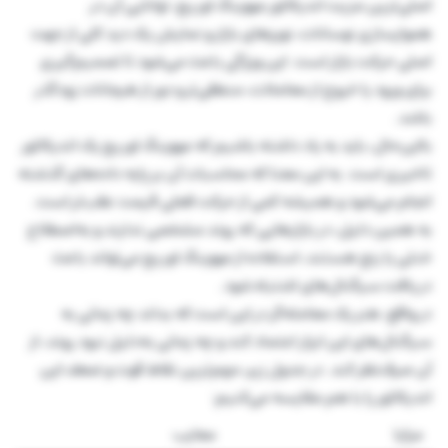
اصلی‌ترین مزیت اندیکاتور مووینگ اوریج، توانایی آن در
هموار‌سازی نوسانات، نویز‌های بازار و نمایش یک دید کلی از جهت
اصلی حرکت بازار است. این ویژگی باعث می‌شود تا تصمیم‌گیری
برای ورود یا خروج از معاملات، منطقی‌تر و دور از هیجانات زودگذر
باشد.
بااین‌حال، باید به یاد داشته باشیم که مووینگ اوریج یک اندیکاتور
تاخیری است. به این معنا که محاسبات آن بر پایه داده‌های گذشته
انجام می‌شود و همیشه کمی از حرکت فعلی قیمت عقب‌تر است.
به همین دلیل، در بازارهایی که روند مشخصی ندارند و به‌اصطلاح
خنثی یا رنج هستند، استفاده از مووینگ اوریج می‌تواند باعث
دریافت سیگنال‌های اشتباه شود.
در واقع، هنر یک معامله‌گر در این است که بداند چه زمانی به
سیگنال‌های این ابزار اعتماد کند و چه زمانی به‌دلیل نبود روند، از
آن صرف‌نظر کند. در جدول زیر، مهم‌ترین نقاط قوت و ضعف این
اندیکاتور را با هم مقایسه می‌کنیم:
مزایا
معایب