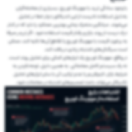
با وجود سادگی ترید با مووینگ اوریج، بسیاری از معامله‌گران
به‌دلیل استفاده نادرست از این اندیکاتور دچار خطا در تحلیل
می‌شوند. میانگین متحرک زمانی بهترین عملکرد را دارد که در کنار
درک درست از روند بازار و رفتار قیمت استفاده شود. اگر تریدر صرفا
به برخورد قیمت با مووینگ اوریج یا تقاطع آن‌ها تکیه کند، ممکن
است سیگنال‌های اشتباه زیادی دریافت کند.
در واقع، مووینگ اوریج یک ابزارهای کمکی برای تحلیل روند است،
نه یک سیستم کامل معاملاتی. به همین دلیل، توجه‌نکردن به
شرایط بازار، تایم‌فریم یا عدم ترکیب آن با سایر ابزارهای تحلیل
تکنیکال می‌تواند باعث تصمیم‌های اشتباه در معاملات شود.