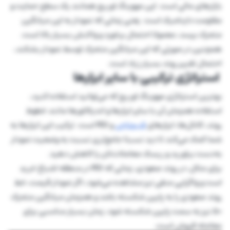
بازارهای مالی است. این مووینگ اوریج همانند یک سطح حمایت و
مقاومت داینامیک است. یعنی زمانی که نمودار به این میانگین
متحرک برسد، معمولا احتمال برخورد و واکنش بسیار بالا است.
همچنین در صورتی که این میانگین متحرک توسط نمودار بشکند،
احتمال تغییر روند بسیار زیاد است.
استراتژی ترکیبی با سایر ابزارها
بهترین استراتژی مووینگ اوریج که می‌توانید استفاده کنید،
استفاده همزمان آن با سایر ابزارها و اندیکاتورها مانند خطوط
روند، کانال‌ها، ابزارهای
فیبوناچی
و RSI است. ترکیب این ابزارها به
شما کمک می‌کند تا دید نسبتا جامع‌تری نسبت به وضعیت نمودار
به‌دست بیاورید و ریسک معاملات‌تان را کاهش دهید.
برای مثال، در روند صعودی، زمانی که RSI در منطقه اشباع خرید
است و واگرایی منفی نیز مشاهده می‌شود، اگر نمودار قیمت، خط
روند صعودی را به پایین شکسته باشد و همزمان میانگین متحرک
50 نیز به سمت پایین شکسته شود، زمان بسیار مناسبی برای
معامله فروش است.