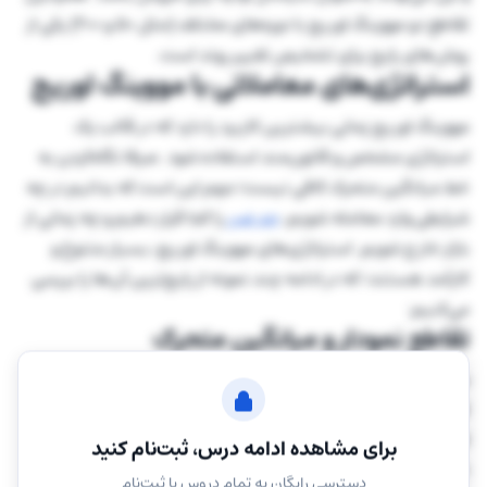
تقاطع دو مووینگ اوریج با دوره‌های مختلف (مثل 50 و 200) یکی از
روش‌های رایج برای تشخیص تغییر روند است.
استراتژی‌های معاملاتی با مووینگ اوریج
مووینگ اوریج زمانی بیشترین کاربرد را دارد که در قالب یک
استراتژی مشخص و قانون‌مند استفاده شود. صرفا نگاه‌کردن به
خط میانگین متحرک کافی نیست؛ مهم این است که بدانیم در چه
شرایطی وارد معامله شویم،
حد ضرر
را کجا قرار دهیم و چه زمانی از
بازار خارج شویم. استراتژی‌های مووینگ اوریج، بسیار متنوع و
کارآمد هستند؛ که در ادامه چند نمونه از رایج‌ترین آن‌ها را بررسی
می‌کنیم:
تقاطع نمودار و میانگین متحرک
ساده‌ترین و رایج‌ترین نوع استراتژی مووینگ اوریج، استفاده از
تقاطع نمودار و میانگین متحرک در کنار سطوح حمایت و مقاومت
است. در این استراتژی، از اندیکاتور مووینگ اوریج با تنظیمات 20
برای مشاهده ادامه درس، ثبت‌نام کنید
30 یا 50 دوره‌ای استفاده می‌شود.
دسترسی رایگان به تمام دروس با ثبت‌نام