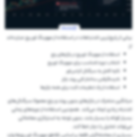
برخی از رایج‌ترین اشتباهات در استفاده از مووینگ اوریج عبارت‌اند
از:
استفاده از مووینگ اوریج در بازارهای رنج
انتخاب دوره نامناسب برای مووینگ اوریج
تکیه کامل به سیگنال کراس‌اور
نادیده‌گرفتن ساختار کلی روند بازار
استفاده از یک تنظیمات ثابت برای همه بازارها
میانگین متحرک در بازارهای بدون روند و رنج معمولا سیگنال‌های
اشتباه زیادی ایجاد می‌کند. همچنین استفاده از دوره‌های زمانی
بسیار کوتاه یا بسیار بلند، بدون توجه به استراتژی معاملاتی
می‌تواند تحلیل را دچار خطا کند.
بسیاری از معامله‌گران فقط بر اساس تقاطع مووینگ اوریج‌ها وارد