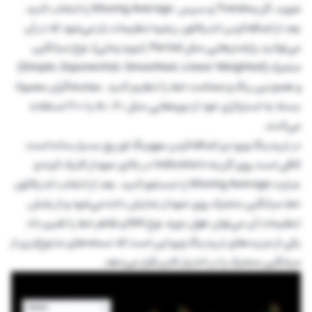
شوید، گزینهTrend و سپس Moving Average را انتخاب کنید.
بعد از اضافه‌کردن اندیکاتور، پنجره تنظیمات باز می‌شود که در آن
می‌توانید پارامترهایی مثل Period (دوره زمانی)، نوع میانگین
متحرک (Simple، Exponential، Smoothed، Linear Weighted)
و همچنین رنگ و ضخامت خط را تنظیم کنید. معامله‌گران معمولا
بسته به استراتژی خود از دوره‌هایی مثل 20، 50 یا 200 استفاده
می‌کنند.
در تریدینگ ویو نیز اضافه‌کردن مووینگ اوریج بسیار ساده است.
کافی است روی گزینه Indicators در بالای نمودار کلیک کرده و
عبارت Moving Average را جستجو کنید. بعد از انتخاب اندیکاتور،
خط میانگین متحرک روی نمودار نمایش داده می‌شود و از بخش
تنظیمات آن می‌توان طول دوره، نوع MA و ظاهر خط را تغییر داد.
یکی از مزیت‌های تریدینگ ویو این است که نسخه‌های متنوع‌تری از
میانگین متحرک را در اختیار کاربر قرار می‌دهد.