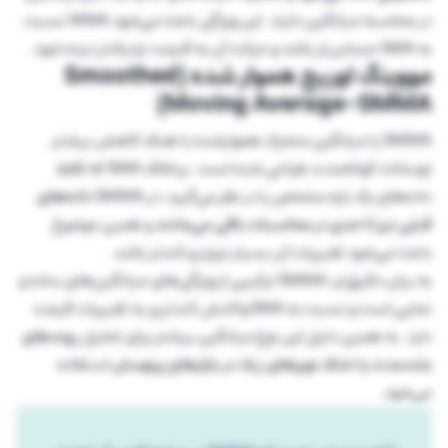
در محاسبه میانگین دارند. این ویژگی باعث می‌شود WMA نسبت
به SMA حساس‌تر باشد و حرکت آن به قیمت نزدیک‌تر دیده شود.
مووینگ اوریج هموار شده (Smoothed
Moving Average-SMMA)
SMMA یا میانگین متحرک هموارشده با هدف کاهش بیشتر
نوسانات کوتاه‌مدت طراحی شده است. برخلاف SMA که فقط
داده‌های یک بازه مشخص را در نظر می‌گیرد، در SMMA
داده‌های
قبلی نیز تا حدی در محاسبات باقی می‌مانند
و همین موضوع
باعث می‌شود تغییرات آن بسیار نرم‌تر و کندتر باشد.
به بیان دقیق‌تر، SMMA ترکیبی از ویژگی‌های میانگین‌های ساده و
نمایی است و نسبت به EMA واکنش کندتری به تغییرات قیمت
دارد. به همین دلیل این نوع میانگین بیشتر برای تحلیل
روندهای
بلندمدت یا حذف نویزهای زیاد در بازارهای پرنوسان
استفاده
می‌شود.