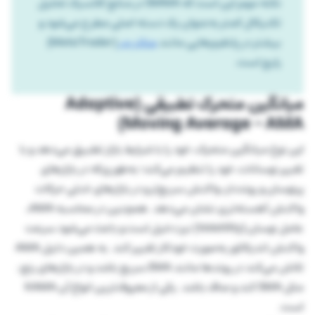
نکته مهم این است که SMMA در منابع کلاسیک تحلیل
تکنیکال کمتر به‌عنوان یک دسته اصلی مطرح می‌شود و
بیشتر در پلتفرم‌هایی مانند
متاتریدر
(MetaTrader)
رایج است.
میانگین متحرک تطبیقی (Adaptive
Moving Average – AMA)
این نوع میانگین متحرک، خود را با شرایط بازار تطبیق می‌دهد و با
تغییر نوسانات، خود را تنظیم می‌کند؛ به‌طوری‌که در بازارهای
پرنوسان و رونددار، واکنش سریع‌تر و در بازارهای خنثی حرکات
واکنش آهسته‌تری نشان می‌دهد. همچنین در محاسبه AMA،
عامل نوسان (Volatility) نیز دخیل است و باعث می‌شود سرعت
واکنش اندیکاتور به‌صورت خودکار تغییر کند. به همین دلیل AMA
تلاش می‌کند در روندها مانند EMA سریع باشد و در بازارهای رنج،
مثل SMA کند و صاف باشد. یکی از معروف‌ترین انواع آن KAMA
است.