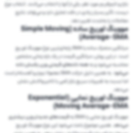
بازار و تایم‌فریم مورد نظر، یکی از آنها را انتخاب می‌کنند. انتخاب نوع
درست، تأثیر بسیار زیادی در دقت تحلیل دارد و می‌تواند نتایج
معاملات را به‌شدت تغییر دهد.
مووینگ اوریج ساده (Simple Moving
Average-SMA)
میانگین متحرک ساده یا SMA پایه‌ای‌ترین نوع مووینگ اوریج
است. در این روش، میانگین قیمت در یک بازه زمانی مشخص
محاسبه می‌شود و به
همه داده‌های قیمتی وزن یکسان داده
می‌شود
. به همین دلیل حرکت SMA معمولا نرم‌تر و آهسته‌تر است
اما نسبت به تغییرات سریع بازار کمی با تاخیر واکنش نشان
می‌دهد.
مووینگ اوریج نمایی (Exponential
Moving Average-EMA)
مووینگ اوریج نمایی یا EMA به
قیمت‌های جدیدتر وزن بیشتری
می‌دهد
. همین موضوع باعث می‌شود این نوع مووینگ اوریج