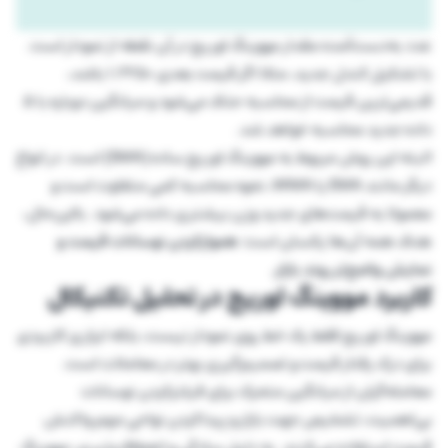
عدد به‌دست‌آمده مقدار مووینگ اوریج در آن نقطه از نمودار است.
با تشکیل کندل جدید، مثلا اگر قیمت بعدی 1.2250 باشد،
قدیمی‌ترین قیمت از محاسبه حذف می‌شود و میانگین دوباره با 5
داده جدید محاسبه خواهد شد.
البته این روش مربوط به مووینگ اوریج ساده (SMA) است. در انواع
دیگر مانند EMA یا WMA، نحوه محاسبه کمی متفاوت است و
معمولا به قیمت‌های جدید وزن بیشتری داده می‌شود. بااین‌حال،
هدف همه آن‌ها یکسان است:
هموارکردن نوسانات قیمت و
نمایش واضح‌تر روند بازار.
کاربرد مووینگ اوریج در تحلیل تکنیکال
مووینگ اوریج فقط یک خط روی نمودار نیست، بلکه ابزاری کاربردی
برای درک رفتار قیمت و تصمیم‌گیری بهتر در معاملات است.
معامله‌گران از میانگین متحرک برای فیلترکردن نوسانات
بی‌اهمیت، تشخیص جهت بازار و پیداکردن نواحی مهم واکنش
قیمت استفاده می‌کنند. به دلیل سادگی و انعطاف‌پذیری، مووینگ