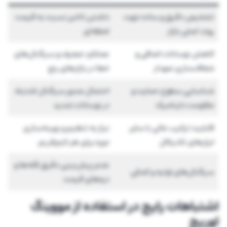
تشخیص دقیق و ساده جهت
داشتن تاخیر نسبت به قیمت
روند اصلی بازار
لحظه‌ای
کاهش نوسانات اضافی و
عملکرد ضعیف و سیگنال‌های
شفاف‌سازی نمودار
خطا در بازارهای رنج
شناسایی سطوح حمایت و
احتمال صدور سیگنال اشتباه
مقاومت داینامیک
در نوسانات شدید
قابلیت ترکیب عالی با سایر
نیاز به تنظیم و بهینه‌سازی
ابزارهای تکنیکال
دوره برای هر تایم‌فریم
عدم پیش‌بینی دقیق قله‌ها و
سیگنال‌های اولیه و کمکی
دره‌های قیمت
اشتباهات رایج در استفاده از مووینگ
اوریج