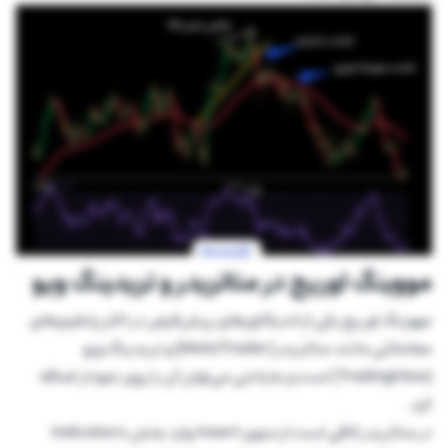
مووینگ اوریج در متاتریدر و تریدینگ ویو
مووینگ اوریج یکی از اندیکاتورهای پیش‌فرض در اکثر پلتفرم‌های
معاملاتی مانند متاتریدر (MetaTrader) و تریدینگ ویو
(TradingView) است و به‌راحتی می‌توان آن را روی نمودار اضافه
کرد.
در متاتریدر کافی است از منوی Insert وارد بخش Indicators