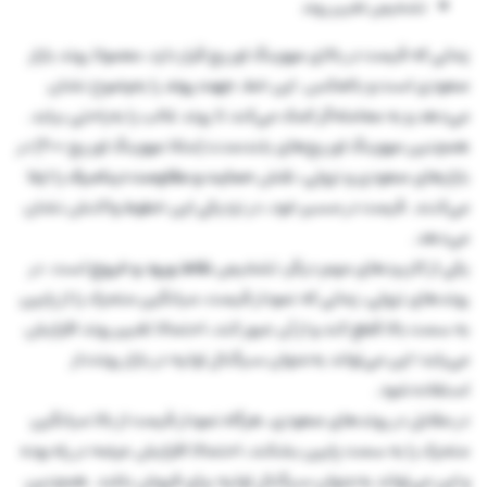
تشخیص تغییر روند
زمانی که قیمت در بالای مووینگ اوریج قرار دارد، معمولا روند بازار
صعودی است و بالعکس. این خط،
جهت روند
را به‌وضوح نشان
می‌دهد و به معامله‌گر کمک می‌کند تا روند غالب را به‌راحتی بیابد.
همچنین مووینگ اوریج‌های بلندمدت (مثلا مووینگ اوریج 200) در
بازارهای صعودی و نزولی، نقش
حمایت و مقاومت دینامیک
را ایفا
می‌کنند. قیمت در مسیر خود، در نزدیکی این خطوط واکنش نشان
می‌دهد.
یکی از کاربردهای مهم دیگر، تشخیص
نقاط ورود و خروج
است. در
روندهای نزولی، زمانی که نمودار قیمت، میانگین متحرک را از پایین
به سمت بالا قطع کند و از آن عبور کند، احتمالا تغییر روند افزایش
می‎‌یابد؛ این می‌تواند به‌عنوان سیگنال اولیه در بازار رونددار
استفاده شود.
در مقابل در روندهای صعودی، هرگاه نمودار قیمت از بالا میانگین
متحرک را به سمت پایین بشکند، احتمالا افزایش عرضه در راه بوده
و این می‌تواند به‌عنوان سیگنال اولیه برای فروش باشد. همچنین