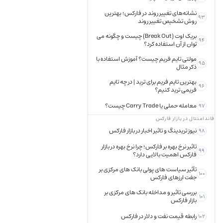
نشانه‌های تغییر روند در فارکس؛ بهترین
93
روش تشخیص تغییر روند
بریک اوت (Break Out) چیست و چگونه می
94
توان از آن استفاده کرد؟
مولتی تایم فریم چیست؟ آموزش استفاده با
95
ذکر مثال
بهترین تایم فریم برای ترید | در چه تایم
96
فریمی ترید کنیم؟
معامله حملی یا Carry Trade چیست؟
97
فاندامنتال در بازار فارکس
نیوز تریدینگ و تاثیر اخبار در بازار فارکس
98
تاثیر نرخ بهره بر فارکس؛ چرا نرخ بهره در بازار
99
فارکس اهمیت بالایی دارد؟
تأثیر سیاست های پولی بانک های مرکزی بر
100
جفت ارزهای فارکس
بررسی تاثیر و مداخله بانک های مرکزی بر
101
بازار فارکس
رابطه قیمت نفت و دلار در فارکس
102