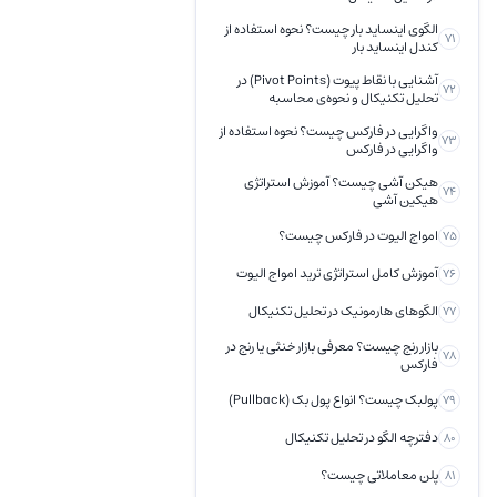
الگوی اینساید بار چیست؟ نحوه استفاده از
71
کندل اینساید بار
آشنایی با نقاط پیوت (Pivot Points) در
72
تحلیل تکنیکال و نحوه‌ی محاسبه
واگرایی در فارکس چیست؟ نحوه استفاده از
73
واگرایی در فارکس
هیکن آشی چیست؟ آموزش استراتژی
74
هیکین آشی
امواج الیوت در فارکس چیست؟
75
آموزش کامل استراتژی ترید امواج الیوت
76
الگوهای هارمونیک در تحلیل تکنیکال
77
بازار رنج چیست؟ معرفی بازار خنثی یا رنج در
78
فارکس
پولبک چیست؟ انواع پول بک (Pullback)
79
دفترچه الگو در تحلیل تکنیکال
80
پلن معاملاتی چیست؟
81