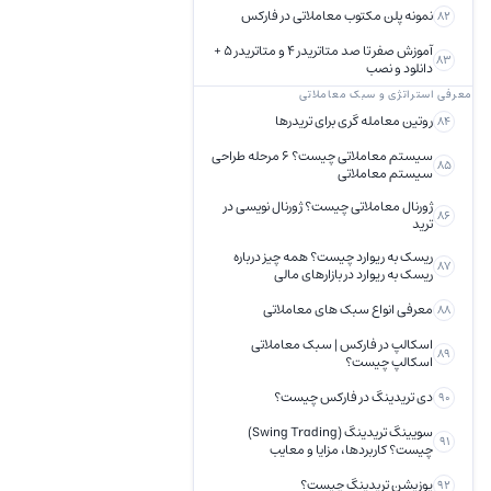
نمونه پلن مکتوب معاملاتی در فارکس
82
آموزش صفر تا صد متاتریدر 4 و متاتریدر 5 +
83
دانلود و نصب
معرفی استراتژی و سبک معاملاتی
روتین معامله گری برای تریدرها
84
سیستم معاملاتی چیست؟ 6 مرحله طراحی
85
سیستم معاملاتی
ژورنال معاملاتی چیست؟ ژورنال نویسی در
86
ترید
ریسک به ریوارد چیست؟ همه چیز درباره
87
ریسک به ریوارد در بازارهای مالی
معرفی انواع سبک های معاملاتی
88
اسکالپ در فارکس | سبک معاملاتی
89
اسکالپ چیست؟
دی تریدینگ در فارکس چیست؟
90
سویینگ تریدینگ (Swing Trading)
91
چیست؟ کاربردها، مزایا و معایب
پوزیشن تریدینگ چیست؟
92