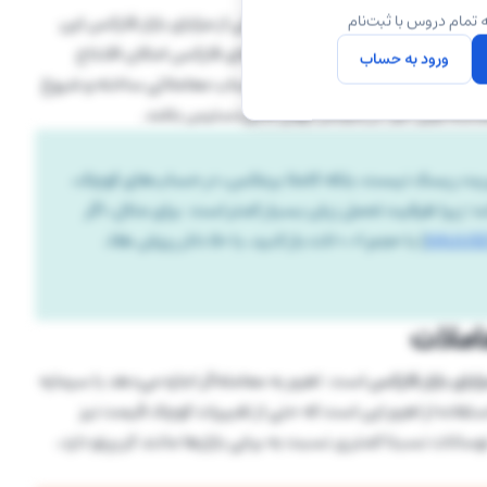
 اولیه قابل‌توجه است. در مقابل، یکی از مزایای بازار فارکس این
 تمام دروس با ثبت‌نام
 خود را آغاز کنند. بسیاری از بروکرهای فارکس امکان افتتاح
ورود به حساب
حساب با مبالغی مانند 50 یا 100 دلار را دارند. حتی در برخی از بروکر‌ها با مبلغ 15 دلار نیز می‌توان حساب معاملاتی ساخته و شروع
عامله‌گران خرد در سراسر جهان قابل‌دسترس باشد.
یریت ریسک نیست، بلکه کاملا برعکس، در حساب‌های کوچک،
 زیرا ظرفیت تحمل زیان بسیار کمتر است. برای مثال، اگر
XAUUS
) با حجم 0.01 لات باز کنید، با 50 دلار ریزش طلا،
ایای بازار فارکس
است. اهرم به معامله‌گر اجازه می‌دهد با سرمایه
ستفاده از اهرم این است که حتی از تغییرات کوچک قیمت نیز
وسانات نسبتا کمتری نسبت به برخی بازارها مانند کریپتو دارد،