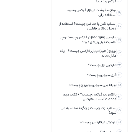
فارکس بدانید!
انواع سفارشات در بازار فارکس و نحوه
19
استفاده از آن
استاپ لاس یا حد ضرر چیست؟ استفاده از
20
Stop Loss در فارکس
مارجین (Margin) در فارکس چیست و چرا
21
اهمیت خیلی زیادی دارد؟
لوریج (اهرم) در بازار فارکس چیست؟ + یک
22
مثال ساده
مارجین لول چیست؟
23
فری مارجین چیست؟
24
ارتباط بین مارجین و لوریج چیست؟
25
بالانس در فارکس چیست؟ + نکات مهم
26
Balance حساب فارکس
استاپ اوت چیست و چگونه محاسبه می
27
شود؟
اکوئیتی در فارکس چیست؟
28