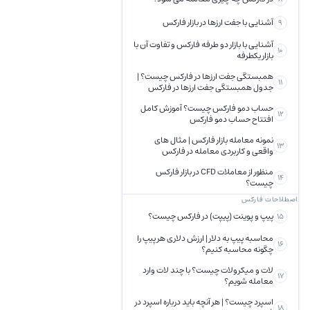
آشنایی با جفت ارزها در بازار فارکس
9
آشنایی با بازار دو طرفه فارکس و تفاوت آن با
10
بازار یکطرفه
همبستگی جفت ارزها در فارکس چیست؟ |
11
جدول همبستگی جفت ارزها در فارکس
حساب دمو فارکس چیست؟ آموزش کامل
12
افتتاح حساب دمو فارکس
نمونه معامله بازار فارکس | مثال های
13
واقعی و کاربردی معامله در فارکس
منظور از معاملات CFD در بازار فارکس
14
چیست؟
اصطلاحات فارکس
پیپ و پوینت (پیپت) در فارکس چیست؟
15
محاسبه پیپ به دلار | ارزش دلاری هر پیپ را
16
چگونه محاسبه کنیم؟
لات و میکرولات چیست؟ با چند لات وارد
17
معامله شویم؟
اسپرد چیست؟ | هر آنچه باید درباره اسپرد در
18