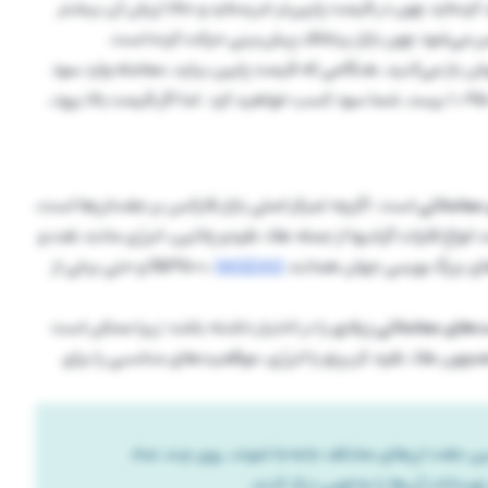
 اگر قیمت به 1.1050 برسد، شما سود کرده‌اید چون در قیمت پایین‌تر خریده‌اید و حالا ارزش آن بیشتر
باز می‌کنید، هنگامی که قیمت پایین بیاید، معامله وارد سود
می‌شود. مثلا اگر یورو به دلار را در 1.1000 بفروشید و قیمت به 1.0950 برسد، شما سود کسب خواهید کرد. اما اگر قیمت بالا برود،
 معاملاتی
است. اگرچه تمرکز اصلی بازار فارکس بر جفت‌ارزها است،
انواع فلزات گرانبها از جمله طلا، نقره و پلاتین، انرژی مانند نفت و
گ بورسی جهان همانند S&P500،
NASDAQ
و حتی برخی از
‌های معاملاتی زیادی
را در اختیار داشته باشد؛ زیرا ممکن است
مچون طلا، نقره، کریپتو یا انرژی، موقعیت‌های مناسبی را برای
ا بین جفت ارزهای مختلف جابه‌جا شوند، روی چند نماد
وسانات آن‌ها را به‌خوبی درک کنند.