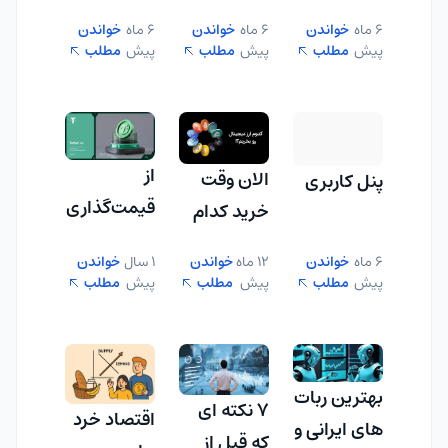
6 ماه
خواندن
6 ماه
خواندن
6 ماه
خواندن
پیش
مطلب
پیش
مطلب
پیش
مطلب
از
الان وقت
پنل کاربری
قیمت‌گذاری
خرید کدام
شفاف تا
ارز دیجیتال
6 ماه
خواندن
12 ماه
خواندن
1 سال
خواندن
امنیت بالا؛
است؟!
پیش
مطلب
پیش
مطلب
پیش
مطلب
چطور
بیت‌پین به
انتخاب اول
بهترین ربات
کاربران تتر
7 نکته ای
اقتصاد خرد
های ایرانی و
تبدیل شد؟
که قبل از