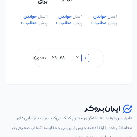
برای
خارجی برای
ورود به
مبتدی‌ها؛ از
ترید ارز
1 سال
خواندن
1 سال
خواندن
1 سال
خواندن
دنیای پراپ
گرفتن کد
دیجیتال
پیش
مطلب
پیش
مطلب
پیش
مطلب
باید بدانید
بورسی تا
شروع
سرمایه‌گذار
1
2
…
28
29
بعدی
ی!
«ایران بروکر» به معامله‌گران محترم کمک می‌کند بتوانند توانایی‌های
معاملاتی خود را ارتقا دهند و پس از بررسی و مقایسه انتخاب‌ صحیحی در