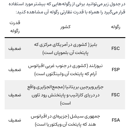
در جدول زیر می‌توانید برخی از رگوله‌هایی که بیشتر مورد استفاده
قرار می‌گیرد را همراه با قدرت نظارتی رگوله آن مشاهده کنید:
قدرت
رگوله
کشور
رگوله
بلیز ( کشوری در آمریکای مرکزی که
FSC
ضعیف
پایتخت آن بلموپان است)
نیوزلند (کشوری در جنوب غربی اقیانوس
FSP
ضعیف
آرام که پایتخت آن ولینگتون است)
جزایر ویرجین بریتانیا (مجمع‌الجزایری واقع
FSC
در دریای کارائیب و پایتختش رود تاون
ضعیف
است)
جمهوری سیشل (جزیره‌ای در اقیانوس
FSA
ضعیف
هند که پایتخت آن ویکتوریا است)