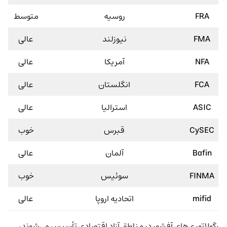
FRA
روسیه
متوسط
FMA
نیوزلند
عالی
NFA
آمریکا
عالی
FCA
انگلستان
عالی
ASIC
استرالیا
عالی
CySEC
قبرس
خوب
Bafin
آلمان
عالی
FINMA
سوئیس
خوب
mifid
اتحادیه اروپا
عالی
رگولاتوری‌های آفشور در مناطق آزاد اقتصادی تأسیس می‌شوند،