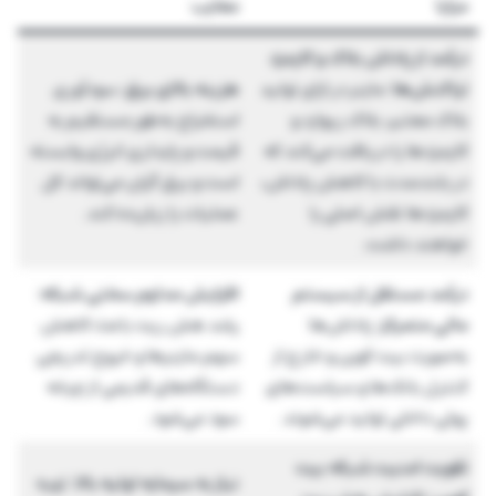
مزایا
معایب
درآمد از پاداش بلاک و کارمزد
تراکنش‌ها
: ماینر در ازای تولید
هزینه بالای برق
: سودآوری
بلاک معتبر، بلاک ریوارد و
استخراج به‌طور مستقیم به
کارمزدها را دریافت می‌کند که
قیمت و پایداری انرژی وابسته
در بلندمدت با کاهش پاداش،
است و برق گران می‌تواند کل
کارمزدها نقش اصلی را
عملیات را زیان‌ده کند.
خواهند داشت.
درآمد مستقل از سیستم
افزایش مداوم سختی شبکه
:
مالی متمرکز
: پاداش‌ها
رشد هش ریت باعث کاهش
به‌صورت بیت کوین و خارج از
سهم ماینرها و خروج تدریجی
کنترل بانک‌ها و سیاست‌های
دستگاه‌های قدیمی از چرخه
پولی داخلی تولید می‌شوند.
سود می‌شود.
تقویت امنیت شبکه بیت
نیاز به سرمایه اولیه بالا
: تهیه