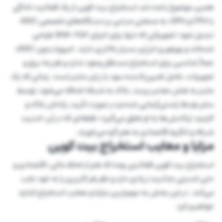
همین موضوع باعث شد استخراج بیت کوین از یک فعالیت خانگی
با CPU و GPU، به صنعتی مبتنی بر دستگاه‌های تخصصی ASIC
تبدیل شود؛ تجهیزاتی که تنها برای اجرای SHA-256 طراحی
شده‌اند و بهره‌وری انرژی بسیار بالاتری دارند. امروزه بدون ASIC،
عملاً شانسی برای استخراج مستقل وجود ندارد و هزینه برق و
تجهیزات، عامل تعیین‌کننده سود یا زیان ماینر است. زمانی که یک
ماینر به هش معتبر برسد، بلاک به شبکه اضافه می‌شود، توسط
سایر نودها راستی‌آزمایی شده و در صورت تأیید، پاداش بلاک و
کارمزد تراکنش‌ها به او تعلق می‌گیرد؛ نقطه‌ای که در آن، امنیت
شبکه و انگیزه اقتصادی به هم گره می‌خورند.
مزایا و معایب استخراج بیت کوین
استخراج بیت کوین فعالیتی بوده که هم از لحاظ مالی، اقتصادی و
حتی امنیتی جذابیت زیادی دارد و نظر هر کاربری را به خود جلب
می‌کند. در این بخش به مهم‌ترین مزایا و معایب استخراج اشاره
خواهیم کرد.