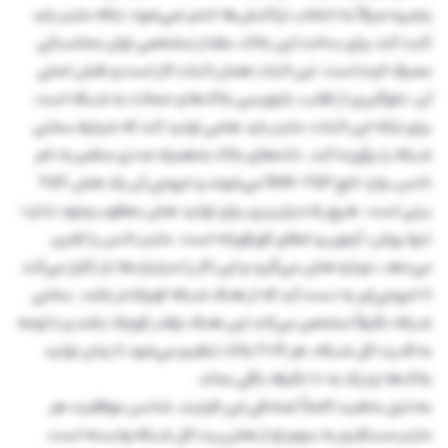
زنجیره صرفاً به انتخاب تراکنش‌ها ختم نمی‌شود؛ بلکه ماینر باید
ثابت کند برای ساخت این بلاک، مقدار مشخصی توان محاسباتی
مصرف کرده است. این اثبات همان اثبات کار است و نقش اصلی
آن، جلوگیری از تقلب، بازنویسی بلاک‌ها و حملات به شبکه است.
برای ارائه این اثبات، ماینر باید هشی تولید کند که شرایط سختی
شبکه را برآورده کند. داده‌های بلاک به‌همراه عددی متغیر به نام
نانس، وارد تابع SHA-256 می‌شوند و خروجی آن یک هش ۲۵۶
بیتی است. هیچ راه میان‌بری برای تولید هش مطلوب وجود ندارد؛
تنها روش، آزمون و خطای کورکورانه است. ماینر نانس را تغییر
می‌دهد، دوباره هش می‌گیرد و این کار را میلیاردها بار تکرار می‌کند
تا خروجی‌ای به دست آید که از هدف شبکه کوچک‌تر باشد. سختی
شبکه دقیقاً مشخص می‌کند این هدف چقدر کوچک باشد و با توجه
به قدرت کل شبکه، هر ۲۰۱۶ بلاک تنظیم می‌شود تا زمان تولید
بلاک‌ها نزدیک به ۱۰ دقیقه باقی بماند.
به‌دلیل ماهیت کاملاً تصادفی این فرایند، شانس موفقیت هر
ماینر مستقیم به سهم او از هش‌ریت کل شبکه وابسته است.