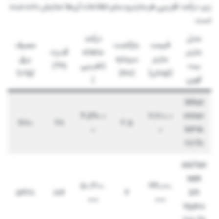
زیر، درآمد تقریبی هر ماینر و سایر اطلاعات آن‌ها نمایش داده شده
است.
مدل
درآمد
قیمت
بازگشت
مصرف
ماینر
ماهانه
قدرت
ماینر
سرمایه
برق
بیت
(تقریبی
(Th)
(تومان)
(ماه)
(وات)
کوین
)
What
4,590.0
11,700.0
miner
1680
28
2.5
0
0
M21b
28Th
ANTMI
NER
50,300.
199,000.
5428
184
4
S19
000
000
Hydro