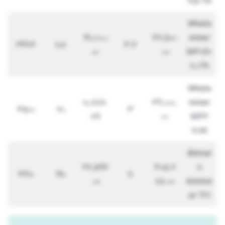
251 Th
Whats
19,000,0
67,500
miner
3472
108
3.6
00
.00
M30S+
100Th
Whats
10,888.
37,000.
miner
3500
70
3
89
00
M32
70th
Bitmai
27,597
305,7
n
3610
190
11
.00
88.00
Antmin
er T21