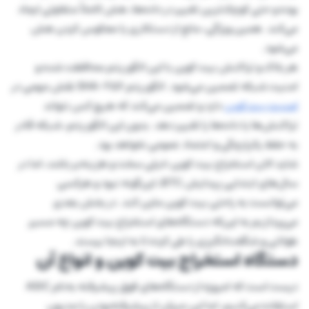
بوده و حتی کوچک‌ترین تغییر در داده‌ها، هش کاملاً متفاوتی ایجاد
می‌کند. همین ویژگی، مانع از دستکاری یا معکوس کردن هش
می‌شود.
هر بلاک و تراکنش بیت کوین با این الگوریتم محافظت شده و
امنیت شبکه تضمین می‌شود. الگوریتم SHA-256 نقش مهمی در
امنیت بیت کوین
دارد و تضمین می‌کند که هیچ کس نتواند
تراکنش‌ها یا داده‌ها را تغییر دهد. بدون این الگوریتم، شبکه قادر
به حفظ یکپارچگی و اعتماد عمومی نخواهد بود.
شاید الان استخراج بیت کوین خیلی سخت و هزینه‌بر باشد، اما در
سال‌های ابتدایی پیدایش BTC، این‌گونه نبود و هرکسی
می‌توانست به راحتی بیت کوین ماین کند. در بخش بعدی
می‌پردازیم به این‌که دستگاه‌های استخراج بیت کوین چه مسیر
طولانی و شگفت‌انگیزی را طی کرده‌ تا به اینجا برسند.
دستگاه استخراج بیت کوین و انواع آن
درست است که امروزه از دستگاه‌های فوق پیشرفته به‌نام ASIC
استفاده می‌کنیم، اما این میزان از پیشرفته‌بودن را مدیون