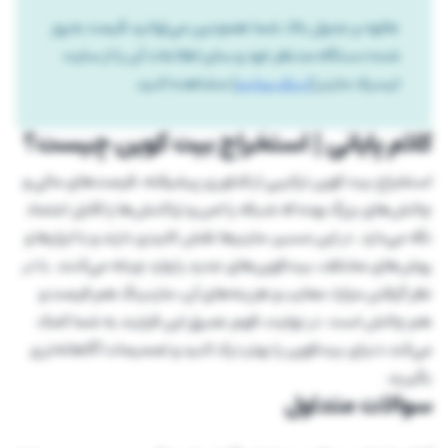
علاوه بر جدول بالا، شما همچنین می‌توانید قیمت به‌روز
شده دستگاه مدنظر خود و سایر اطلاعات آن را از سایت
ایسیک ماینر (
لینک سایت
) مشاهده کنید.
کلام پایانی | استخراج بیت کوین چیست؟
استخراج بیت کوین ترکیبی از فناوری پیشرفته، فرصت‌های مالی و
چالش‌های بزرگ بوده که شبکه را امن و تراکنش‌ها را قابل اعتماد
نگه می‌دارد. در این مسیر، ماینرها نقش کلیدی دارند و با ابزارها و
روش‌های مختلف، بیت‌کوین‌های جدید را وارد چرخه می‌کنند. با در
نظر گرفتن مزایا، معایب و هزینه‌های آن، ماینینگ هم فرصت و
هم چالش است. در نهایت، فهم عمیق این فرایند به شما کمک
می‌کند دنیای بیت‌کوین را بهتر درک کنید و تصمیمات آگاهانه‌تری
بگیرید.
سوالات متداول