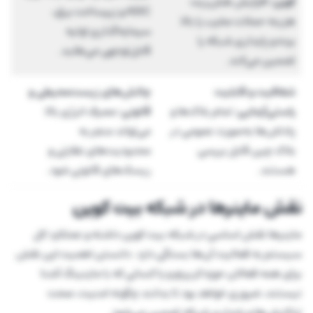
کوین
: افزایش هش‌ریت
ASIC و زیرساخت برق،
هزینه حملات مخرب را بالا
سرمایه‌گذاری اولیه
برده و پایداری شبکه را
قابل‌توجهی می‌طلبد.
تضمین می‌کند.
شفافیت و قابلیت
چالش‌های زیست‌محیطی و
راستی‌آزمایی
: تمام بلاک‌ها و
قانونی
: مصرف انرژی بالا
پاداش‌ها به‌صورت عمومی در
می‌تواند منجر به
بلاک چین قابل بررسی
محدودیت‌های نظارتی و
هستند.
ریسک‌های قانونی شود.
نقش ماینرها در شبکه بیت کوین
ماینرها نقش اساسی در شبکه بیت کوین داشته و عملکرد کل
سیستم به فعالیت آن‌ها بستگی دارد. دانستن اهمیت این نقش
برای همه فعالان حوزه کریپتو و یا کسانی که با ماینینگ آشنا
نیستند، ضروری خواهد بود تا بدانند چگونه امنیت، صحت
تراکنش‌ها و پایداری شبکه تضمین می‌شود.