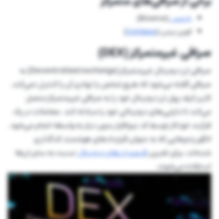
برخی از صرافی‌های متمرکز
بایننس
(Binance)
کوین بیس (
Coinbase
)
صرافی غیرمتمرکز (DEX)
صرافی ارز دیجیتال غیرمتمرکز (Decentralized exchange) به
صرافی‌ گفته می‌شود که هیچ شخص یا نهادی آن را کنترل نمی‌کند.
کاربر کیف پول ارز دیجیتال خود را به صرافی غیرمتمرکز متصل
می‌کند تا دارایی‌های دیجیتالی خود را مبادله کند. معاملات در یک
فرآیند خودکار توسط کد نرم‌افزار بدون نیاز به واسطه انجام می‌شود.
الگوریتم‌هایی که به عنوان قراردادهای هوشمند کدگذاری
شده‌اند، برای تعیین
قیمت ارزهای دیجیتال
نسبت به سایر ارزها
استفاده می‌شوند.