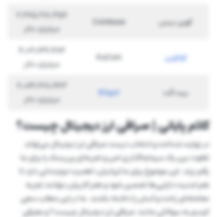
2,265,218,356
کوین بیس
Coinbase
میلیارد دلار
4,021,136,484
کوکوین
KuCoin
میلیارد دلار
2,064,228,463
بیت گت
Bitget
میلیارد دلار
کلام پایانی | صرافی ارز دیجیتال چیست؟
در نهایت شناخت و انتخاب درست صرافی ارز دیجیتال می‌تواند
تفاوت بین یک سرمایه‌گذاری امن و تجربه‌ای پرریسک را برای ما
رقم بزند. این موضوع برای ما ایرانیان، اهمیت دوچندانی دارد تا
هم امنیت دارایی‌ها تضمین شود و هم کاربران بتوانند تجربه
معامله‌ای راحت و آسان را داشته باشند. ما در این مطلب سعی
کردیم به سوالاتی مانند: صرافی ارز دیجیتال چیست؟ و معرفی