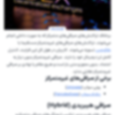
برخلاف تراکنش‌های صرافی‌های متمرکز که به صورت داخلی انجام
می‌شوند، تراکنش‌های صرافی‌های غیرمتمرکز مستقیما با
بلاک‌چین
تسویه می‌شوند. کاربران در طول کل این فرایند، کنترل
کامل ارز دیجیتال خود را دارند. صرافی غیرمتمرکز بدون نیاز به
اعتماد، بدون مجوز و متن باز است و هیچ مقام یا نهادی بر صرافی
غیرمتمرکز نظارتی ندارد.
برخی از صرافی‌های غیرمتمرکز
یونی سواپ (
Uniswap
)
پنکیک سواپ
(
PancakeSwap
)
صرافی هیبریدی (Hybrid)
صرافی های هیبریدی، ترکیبی از ویژگی‌های صرافی متمرکز و