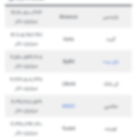
19,170,500,273
بایننس
Binance
میلیارد دلار
14,705,982,971
گیت
Gate
میلیارد دلار
4,560,544,308
بای بیت
ByBit
میلیارد دلار
4,262,508,238
ال بانک
LBank
میلیارد دلار
4,291,288,569
مکسی
MEXC
میلیارد دلار
4,348,292,720
توبیت
Toobit
میلیارد دلار