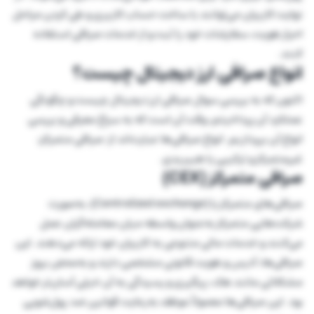
نهایت کاربران می‌توانند با ساخت حساب کاربری و طی کردن مراحل
احراز هویت، سفارشات خود را ثبت و از خدمات صرافی استفاده
کنند.
انواع صرافی ارز دیجیتال چیست؟
اکنون که به بررسی سوال صرافی ارز دیجیتال چیست و چگونگی
عملکرد آن پرداخیتم، وقت آن است که به سراغ معرفی و بررسی
انواع آن بپردازیم. انواع صرافی‌ها عبارت‌اند از: صرافی متمرکز،
غیرمتمرکز و ترکیبی یا هیبریدی.
صرافی متمرکز (CEX)
صرافی‌های متمرکز یا (Centralized exchange)، به‌صورت
شرکت‌هایی متمرکز به‌عنوان واسطه میان معامله‌گران عمل
می‌کنند و خدمات مالی متنوعی به کاربران خود ارائه می‌دهند. این
صرافی‌ها، آدرس و هویت قانونی مشخصی دارند و به‌محض بروز
مشکلاتی مانند هک، پیگیری و رسیدگی به آن خیلی آسان‌تر خواهد
بود. این صرافی‌ها معمولاً موظف به‌رعایت قوانین ضد پول‌شویی