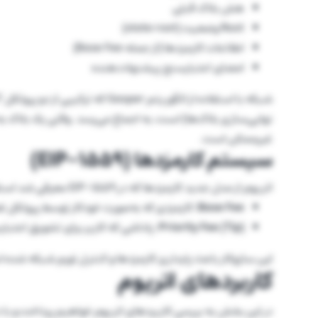
هش بلاک قبلی
Root وضعیت (state root)
اطلاعات کارمزدها (از جمله Base Fee)
امضای اعتبارسنج پیشنهاددهنده
نهایی‌سازی بلاک‌ها) است، به اجماع می‌رسد. وقتی یک بلاک به 
غیرممکن است.
سیستم کارمزدها (EIP-1559)
اتریوم از مدل جدید کارمزدها که در EIP-1559 معرفی شد استفاده می‌کند. هر تراکنش شامل دو بخش است:
Base Fee:
کارمزدی که به‌صورت خودکار توسط پروتکل تع
Priority Fee (Tip):
پاداشی که کاربر برای تشویق اعتبا
این سازوکار باعث پایداری کارمزدها و کنترل تورم شبکه شده 
کاربردهای اتریوم
در این بخش به بررسی کاربردهای اتریوم خواهیم پرداخت و با د