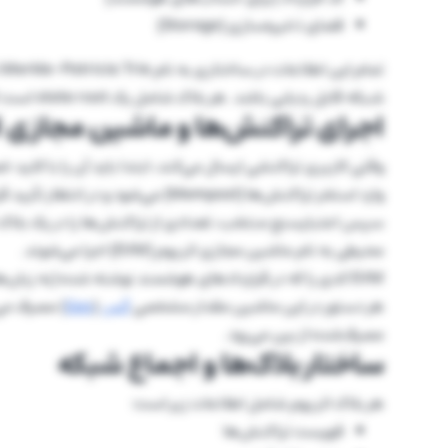
فضای ذخیره‌سازی (Storage)
ت
شبکه قابل ردیابی باشد. هر بلاک شامل یک state root است که وضعیت نهایی پس از اجرای تراکنش‌ها را مشخص می‌کند.
اجرای تراکنش‌ها و ماشین مجازی اتریو
وقتی کاربری تراکنشی ارسال می‌کند، ابتدا باید آن را با کل
وارد استخر تراکنش‌ها (Mempool) می‌شود و در انتظار تأیید قرار می‌گیرد.
سپس اعتبارسنج منتخب، تعدادی از تراکنش‌ها را در یک بلاک قرا
محیطی به نام ماشین مجازی اتریوم (EVM) اجرا می‌شوند.
هر دستور در این ماشین مقدار مشخصی
گس
(
Gas
) مصرف می‌
مصرف‌شده از بین می‌رود.
ساختار بلاک‌ها و اجماع شبکه
هر بلاک اتریوم شامل اطلاعات زیر است:
فهرست تراکنش‌ها