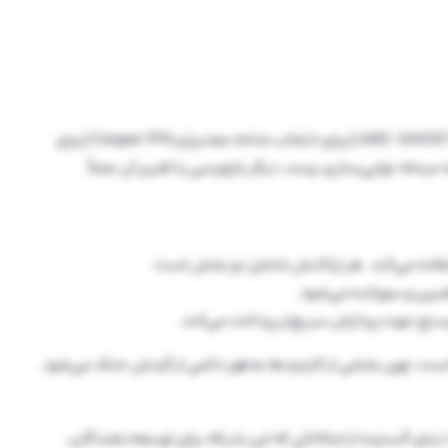
شبکه با استفاده از الگوریتم Gasper که ترکیبی از دو پروتکل LMD-GHOST (برای انتخاب شاخه معتبر) و Casper FFG (برای
مرحله نهایی‌سازی برسد، دیگر بازنویسی یا تغییر آن عملاً
یین و سوزانده می‌شود.
رسنج جهت پردازش سریع‌تر پرداخت می‌کند.
است، چون بخشی از کارمزدها به‌طور دائمی از گردش حذف می‌شود.
نیای گسترده‌ از امکاناتی که این شبکه برای توسعه‌دهندگان،