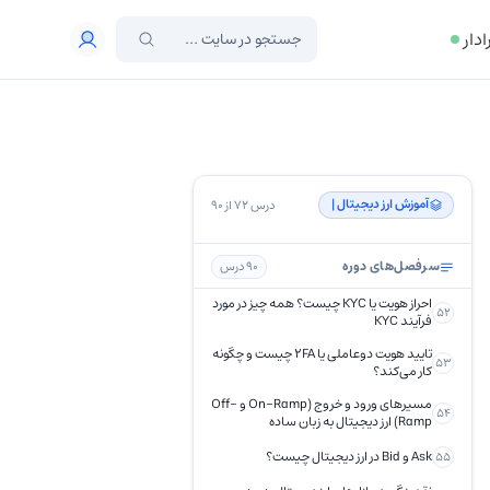
آشنایی با صرافی های ارز دیجیتال
ادار
صرافی ارز دیجیتال چیست؟ همه چیز درباره
46
صرافی کریپتو
صرافی‌ غیرمتمرکز (DEX) چیست؟
47
صرافی OTC چیست و چه ویژگی هایی
48
دارد؟
صرافی P2P چیست و چه ویژگی هایی دارد؟
49
آموزش ارز دیجیتال | ‌
درس 72 از 90
راهنمای کامل واریز و برداشت ریال در
50
صرافی برای ایرانیان
سرفصل‌های دوره
90 درس
آموزش خرید و فروش ارز در صرافی خارجی
51
احراز هویت یا KYC چیست؟ همه چیز در مورد
52
فرآیند KYC
تایید هویت دوعاملی یا 2FA چیست و چگونه
53
کار می‌کند؟
مسیرهای ورود و خروج (On-Ramp و Off-
54
Ramp) ارز دیجیتال به زبان ساده
Ask و Bid در ارز دیجیتال چیست؟
55