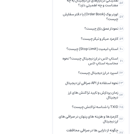
نقدینگی در بازارهای ارز دیجیتال به چه
56
معناست و چه اهمیتی دارد؟
اوردر بوک (Order Book) یا دفتر سفارش
57
چیست؟
نمودار عمق بازار چیست؟
58
کارمزد میکر و تیکر چیست؟
59
استاپ لیمیت (Stop Limit) چیست؟
60
استاپ لاس در ارز دیجیتال چیست؟ نحوه
61
محاسبه استاپ لاس
اسپرد در ارز دیجیتال چیست؟
62
نحوه استفاده از API صرافی ارز دیجیتال
63
زمان پردازش و تایید تراکنش های ارز
64
دیجیتال
TXID یا شناسه تراکنش چیست؟
65
کارمزدها و هزینه های پنهان در صرافی های
66
ارز دیجیتال
چگونه از دارایی‌ ها در صرافی محافظت
67