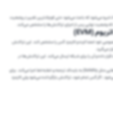
مام این اطلاعات در ساختاری به نام Merkle-Patricia Trie ذخیره می‌شود که باعث می‌شود حتی کوچک‌ترین تغییر در وضعیت
م (EVM)
ید خصوصی خود امضا کرده و کارمزد گس را مشخص کند. این تراکنش
ر داده و آن را برای شبکه ارسال می‌کند. این تراکنش‌ها در
EVM کدی را که در قراردادهای هوشمند نوشته شده (به زبان‌هایی مثل Solidity) به بایت‌کد ترجمه و خط‌به‌خط اجرا می‌کند. برای
شود. اگر گس تمام شود، تراکنش بازگردانده می‌شود ولی کارمزد