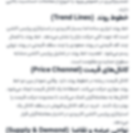
تصمیم‌گیری در خصوص ورود یا خروج از معاملات حساسیت بالایی
دارند.
خطوط روند (Trend Lines)
خط روند ابزاری ساده اما بسیار کاربردی در استراتژی پرایس اکشن
است که جهت کلی حرکت بازار را نشان می‌دهد. خط روند با اتصال
چند کف قیمتی در روند صعودی یا چند سقف قیمتی در روند نزولی
رسم می‌شود. اهمیت خط روند در تحلیل پرایس اکشن مشابه
سطوح حمایت و مقاومت است.
کانال‌های قیمت (Price Channel)
کانال قیمت ریشه در خطوط روند دارد. وقتی نمودار بین دو خط
روند موازی حرکت می‌کند، اصطلاحا یک کانال قیمت ایجاد می‌شود.
کانال‌ها به معامله‌گران کمک می‌کنند تا محدوده حرکت قیمت را
بهتر درک کنند. خرید در کف کانال و فروش در سقف کانال یک
استراتژی پرایس اکشن کاربردی در اختیار معامله‌گران قرار
می‌دهد.
نواحی عرضه و تقاضا (Supply & Demand)