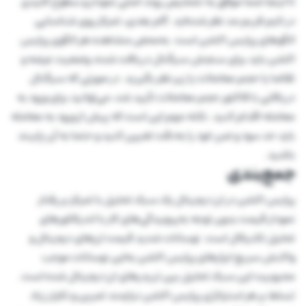
تا اینجا شما موفق به تشخیص روند اصلی نمودار و سطوح کلیدی
در تایم فریم مد نظر شده‌اید. گام بعدی، تمرکز روی شناسایی
الگوهای پرایس اکشن است. به‌محض مشاهده هر الگوی پرایس
اکشن باید برای سنجش سیگنال دریافت شده، وضعیت عرضه و
تقاضا یا حجم معاملات را زیر نظر بگیرید. در صورتی که سیگنال
دریافتی با فاکتور حجم معاملات تأیید شد، می‌توانید برای ورود به
معامله اقدام کنید. نکته مهم این است که پیش از ورود به معامله
باید حد سود و ضرر خود را به‌دقت تعیین کنید و حتما به آن پایبند
باشید.
جمع‌بندی
پرایس اکشن در ارز دیجیتال یک سبک تحلیل با تمرکز بر رفتار
نمودار قیمت بدون توجه به‌پیچیدگی‌های کار با اندیکاتورهای
تحلیل تکنیکال است. نوسانات شدید قیمت ارزهای دیجیتال و
واکنش سریع ابزارهای پرایس اکشن به‌این نوسانات موجب
محبوبیت این سبک تحلیل بین تریدرهای ارز دیجیتال شده است.
تسلط بر هر استراتژی پرایس اکشن نیازمند تمرین و تکرار زیاد