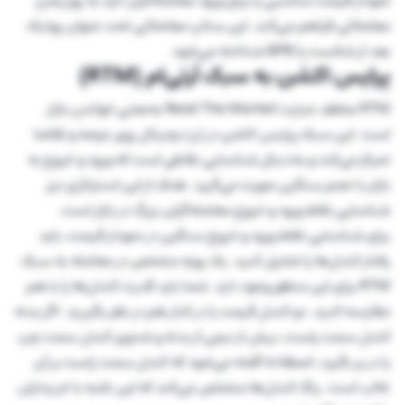
نمودار فرصت مناسبی را برای ورود معامله‌گران خرد به پوزیشن
معاملاتی فراهم می‌کند. این ستاپ معاملاتی تحت عنوان پولبک
بعد از شکست یا BPB شناخته می‌شود.
پرایس اکشن به سبک آرتی‌ام (RTM)
RTM مخفف عبارت Read The Market به‌معنی خواندن بازار
است. این سبک پرایس اکشن در ارز دیجیتال روی عرضه و تقاضا
تمرکز می‌کند و به‌دنبال شناسایی نقاطی است که ورود و خروج به
بازار با حجم سنگین صورت می‌گیرد. هدف از این استراتژی نیز
شناسایی نقاط ورود و خروج معامله‌گران بزرگ در بازار است.
برای شناسایی نقاط ورود و خروج سنگین در نمودار قیمت، باید
رفتار کندل‌ها را تحلیل کنید. یک رویه مشخص در معامله به سبک
RTM برای این منظور وجود دارد. شما باید قدرت کندل‌ها را با هم
مقایسه کنید. دو کندل قیمت را در کنار هم در نظر بگیرید. اگر بدنه
کندل سمت راست، بیش از نیمی از بدنه و شدوی کندل سمت چپ
را در بر بگیرد، اصطلاحا گفته می‌شود که کندل سمت راست بر آن
غالب است. رنگ کندل‌ها مشخص می‌کند که این غلبه با خریداران