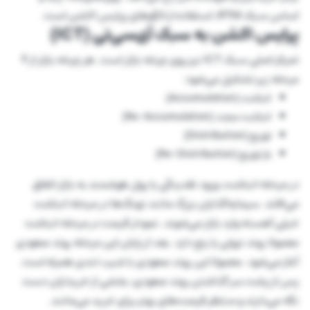
اساس سبک RTM، استفاده از الگوهای پرایس اکشن است.
پرایس اکشن به سبک آی‌سی‌تی (ICT)
تمرکز اصلی سبک ICT نیز روی چرخه بازار است. هر چرخه بازار از 4
مرحله زیر تشکیل می‌شود:
انباشت (Accumulation)
انباشت مجدد (Re-Accumulation)
توزیع (Distribution)
باز توزیع (Re-Distribution)
در مرحله انباشت، ورود نقدینگی یا پول هوشمند به بازار اتفاق
می‌افتد. سرمایه‌گذاران بزرگ مانند نهنگ‌ها در مرحله انباشت
خیلی آهسته وارد بازار می‌شوند. نمودار قیمت در مرحله انباشت
معمولا روند نزولی یا رنج دارد. بعد از پایان این مرحله روند صعودی
آغاز می‌شود. معمولا این روند صعودی با شیب تندی همراه است.
پس از پشت سر گذاشتن روند صعودی، بخشی از خریداران دست
نگه می‌دارند و منتظر فرصت‌های بهتر برای خرید می‌مانند.