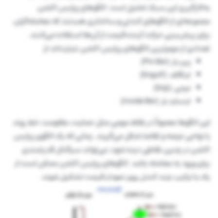
به‌کارگیری این سبک تحلیل است. الگوهای پرایس اکشن
مجموعه‌ای از الگوهای کندلی و ساختاری هستند که معامله‌گران
برای پیش‌بینی حرکت آینده قیمت از آن‌ها استفاده می‌کنند.
تعدادی از مهم‌ترین الگوهای پرایس اکشن عبارت‌اند از:
پین بار (Pin Bar)
اینگالف (Engulf)
دوجی (Doji)
اینساید بار (Inside Bar)
این الگوها معمولاً در نقاط مهمی مثل حمایت، مقاومت، خط روند
یا نواحی عرضه و تقاضا شکل می‌گیرند. زمانی که یک الگوی پرایس
اکشن در چنین نقاطی دیده شود، می‌تواند سیگنال قدرتمندی
برای ورود به معامله باشد. الگوهای پرایس اکشن ممکن است از
یک یا ترکیب چند کندل روی نمودار قیمت تشکیل شوند.