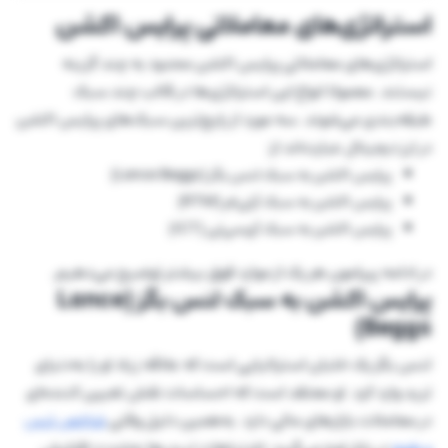
استراتژی‌های معاملاتی پرایس اکشن
استراتژی‌های معاملاتی پرایس اکشن محدود به چند گزینه
نیستند. معمولا انواع این استراتژی‌ها در قالب چند سبک
طبقه‌بندی می‌شوند. سه مورد از رایج‌ترین سبک‌های پرایس اکشن
در ارز دیجیتال عبارت‌اند از:
پرایس اکشن به سبک لنس بگز (Lance Beggs)
پرایس اکشن به سبک آرتی‌ام (RTM)
پرایس اکشن به سبک آی‌سی‌تی (ICT)
در ادامه پیرامون هر یک از موارد فوق بیشتر توضیح می‌دهیم.
پرایس اکشن به سبک لنس بگز (Lance
Beggs)
لنس بگز یک خلبان استرالیایی است که علاقه زیاد او را به‌دنیای
ترید وارد کرد. او معتقد است که احساسات نقش تعیین کننده‌ای
در معاملات بازارهای مالی دارد. به‌همین دلیل وقتی
شاخص ترس