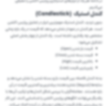
در ادامه هر یک از ابزارهای استراتژی پرایس اکشن را معرفی
می‌کنیم.
کندل استیک (Candlestick)
بدون تردید، کندل استیک مهم‌ترین ابزار در تحلیل پرایس اکشن
است. هر کندل در نمودار نشان می‌دهد که قیمت در یک بازه زمانی
مشخص چه رفتاری داشته است. یک کندل از چهار بخش اصلی
تشکیل می‌شود:
قیمت باز شدن (Open)
قیمت بسته شدن (Close)
بالاترین قیمت (High)
پایین‌ترین قیمت (Low)
بدنه کندل فاصله بین قیمت باز و بسته شدن را نشان می‌دهد و
سایه‌ها (شدوها) نشان‌دهنده بیشترین و کمترین قیمت در آن
بازه هستند. معامله‌گران با بررسی شکل کندل‌ها و ترکیب آن‌ها با
یکدیگر می‌توانند الگوهای پرایس اکشن را شناسایی کنند. این کار
به پیش‌بینی رفتار قیمت ارزهای دیجیتال در آینده کمک می‌کند.