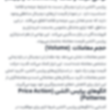
پرایس اکشن در ارز دیجیتال نسبت به شرایط عرضه و تقاضا
حساسیت دارد. در نمودار قیمت ارزهای دیجیتال مناطقی وجود
دارند که عدم تعادل بین عرضه و تقاضا اتفاق می‌افتد. در این
مناطق، کفه ترازو به‌شکل ملموس به‌سمت خریداران و
فروشندگان در بازار سنگینی می‌کند. این نواحی از نظر استراتژی
پرایس اکشن فرصت معامله به‌شمار می‌روند.
حجم معاملات (Volume)
حجم معاملات نشان می‌دهد چه مقدار ارز دیجیتال در بازه زمانی
مشخص معامله شده است. این ابزار کمک می‌کند قدرت حرکت
قیمت بهتر درک شود. در استراتژی‌های پرایس اکشن، کاربرد اصلی
حجم معاملات تأیید سیگنال‌های معاملاتی است و معامله‌گران از
این ابزار برای کاهش خطای تصمیم‌گیری خود بهره می‌گیرند.
الگوهای پرایس اکشن (Price Action
Patterns)
آشنایی با الگوهای پرایس اکشن شرط لازم برای موفقیت در