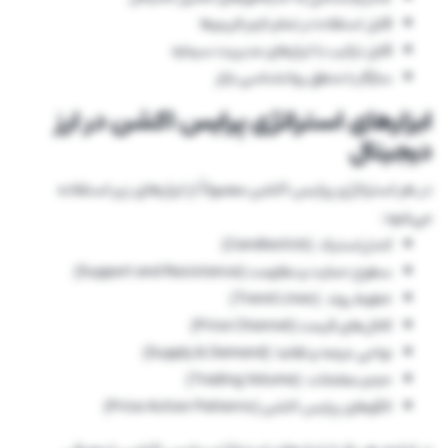
قابل استفاده در تمام تایم فریم‌ها
قابل ترکیب با ابزارهای مدیریت سرمایه
سازگار با منطق روانشناسی بازار
ابزارهای استراتژی پرایس اکشن در ارز
دیجیتال
در هر استراتژی پرایس اکشن معمولاً از ابزارهای زیر استفاده
می‌شود:
کندل‌استیک (Candlestick)
سطوح حمایت و مقاومت (Support and Resistance)
خطوط روند (Trend Lines)
کانال‌های قیمت (Price Channel)
نواحی عرضه و تقاضا (Supply & Demand)
حجم معاملات (Trading Volume)
الگوهای پرایس اکشن (Price Action Patterns)