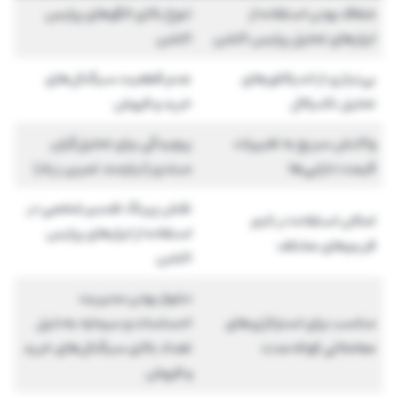
شفاف بودن استفاده از
تنوع بالای الگوهای پرایس
ابزارهای تحلیل پرایس اکشن
اکشن
بی‌نیازی از اندیکاتورهای
عدم قطعیت سیگنال‌های
تحلیل تکنیکال
خرید و فروش
واکنش سریع به تغییرات
پیچیدگی برای تحلیل‌گران
قیمت دارایی‌ها
مبتدی (نیازمند تمرین زیاد)
نقش پررنگ تفسیر شخصی در
امکان استفاده در تایم
استفاده از ابزارهای پرایس
فریم‌های مختلف
اکشن
دشوار بودن مدیریت
مناسب برای استراتژی‌های
احساسات و سرمایه به‌دلیل
معاملاتی کوتاه مدت
تعداد بالای سیگنال‌های خرید
و فروش