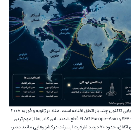
باید به این نکته اشاره کنیم که قطع کابل‌های فیبر نوری زیردریایی تاکنون چند بار اتفاق افتاده است. مثلا در ژانویه و فوریه ۲۰۰۸
چند کابل مهم اینترنتی در دریای مدیترانه از جمله SEA‑ME‑WE 4 و FLAG Europe‑Asia قطع شدند. این کابل‌ها از مهم‌ترین
مسیرهای ارتباطی بین اروپا، خاورمیانه و آسیا بودند. در پی این اتفاق، حدود 70 درصد ظرفیت اینترنت در کشورهایی مانند مصر،