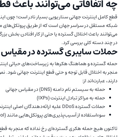
چه اتفاقاتی می‌توانند باعث ق
قطع کامل اینترنت جهانی سناریویی بسیار نادر است؛ چون این
شبکه مستقل در سراسر جهان است که از طریق پروتکل‌های مشتر
می‌توانند باعث اختلال گسترده یا حتی از کار افتادن بخش بزرگ
در چند دسته کلی بررسی کرد.
حملات سایبری گسترده در مقیاس ب
حمله گسترده و هماهنگ هکرها به زیرساخت‌های حیاتی اینترنت
منجر به اختلال قابل توجه و حتی قطع اینترنت جهانی شود. نمو
دارند، عبارت‌اند از:‌
حمله به سیستم نام دامنه (DNS) در مقیاس جهانی
حمله به مراکز تبادل اینترنت (IXPs)
حملات گسترده DDoS علیه ارائه‌دهندگان اصلی اینترنت
سوءاستفاده از آسیب‌پذیری‌های پروتکل‌هایی مانند BGP (Border Gateway Protocol)
تاکنون هیچ حمله هکری گسترده‌ای رخ نداده که منجر به قطع