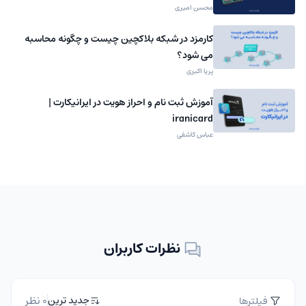
محسن امیری
کارمزد در شبکه بلاکچین چیست و چگونه محاسبه
می شود؟
پریا اکبری
آموزش ثبت نام و احراز هویت در ایرانیکارت |
iranicard
عباس کاشفی
نظرات کاربران
0 نظر
جدید ترین
فیلترها