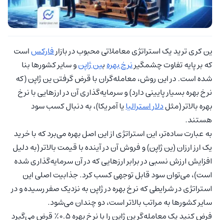
ین کری ترید یک استراتژی معاملاتی محبوب در بازار
فارکس
است
که بر پایه تفاوت چشمگیر
نرخ بهره
ب
ین ژاپن
و سایر کشورها بنا
شده است. در این روش، معامله‌گران با قرض گرفتن ین ژاپن (که
نرخ بهره بسیار پایینی دارد) و سرمایه‌گذاری آن در ارزهایی با نرخ
بهره بالاتر (مثل
دلار استرالیا
یا آمریکا)، به دنبال کسب سود
هستند.
به عبارت ساده‌تر، این استراتژی از این اصل بهره می‌برد که با خرید
یک ارز ارزان (ین ژاپن) و فروش آن در آینده با قیمت بالاتر (به دلیل
افزایش ارزش نسبی در برابر ارزهایی که در آن سرمایه‌گذاری شده
است)، می‌توان سود قابل توجهی کسب کرد. جذابیت اصلی این
استراتژی در شرایطی که نرخ بهره در ژاپن به نزدیک صفر رسیده و در
سایر کشورها به مراتب بالاتر است، دو چندان می‌شود.
فرض کنید یک معامله‌گر ین ژاپن را با نرخ بهره ۰.۵٪ قرض می‌گیرد