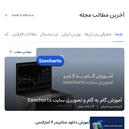
آخرین مطالب مجله
مشاهده همه
همه
معرفی رمز ارزها
بورس ایران
ارز دیجیتال
مقالات فارکس
آموز
خواندن مطلب
آموزش گام به گام و تصویری سایت Exocharts
امیرحسین شریفی
|
19 ساعت پیش
آموزش دانلود متاتریدر 4 آمارکتس