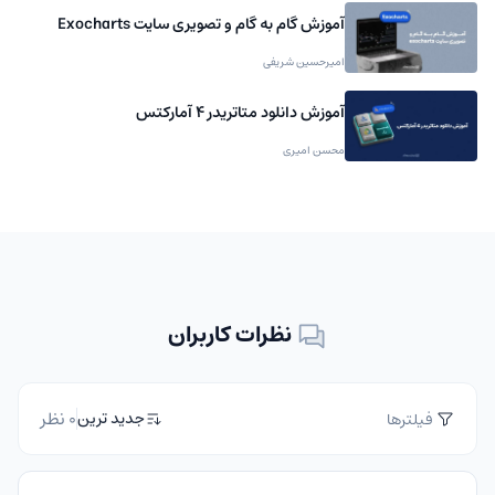
آموزش گام به گام و تصویری سایت Exocharts
امیرحسین شریفی
آموزش دانلود متاتریدر 4 آمارکتس
محسن امیری
نظرات کاربران
0 نظر
جدید ترین
فیلترها