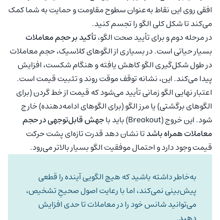
افقی روی این نقاط به‌عنوان سطوح مقاومت و حمایت به شما کمک
می‌کند تا شکل کلی الگو را تجسم کنید.
در مرحله دوم و برای تأیید صحت الگو،
تأکید بر حجم معاملات
بسیار حیاتی است. در بسیاری از الگوهای کلاسیک، حجم معاملات
در طول شکل‌گیری الگو کاهش یافته و هنگام شکست، افزایش
پیدا می‌کند. این، نشانه توقف موقت روند و تثبیت قیمت است.
اعتبار نهایی الگو زمانی تأیید می‌شود که قیمت از خط گردن (برای
الگوهای برگشتی) یا مرز الگو (برای الگوهای ادامه‌دهنده) خارج
شود. این خروج (Breakout) باید با
جهش قابل‌توجهی در حجم
معاملات همراه باشد
تا نشان دهد قدرت تازه‌ای پشت حرکت
قیمت وجود دارد و احتمال موفقیت الگو بسیار بالاتر می‌رود.
به‌خاطر داشته باشید که هیچ الگویی آینده را قطعی
پیش‌بینی نمی‌کند، اما با رعایت اصول صحیحِ تشخیص،
می‌توانید شانس خود را در معاملات تا حدی افزایش
دهید.