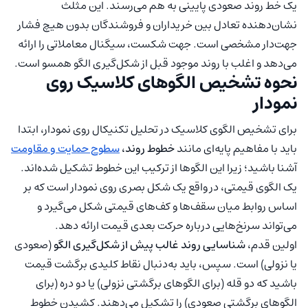
یک خط روند صعودی پایینی به هم می‌رسند. این مثلث
نشان‌دهنده تعادل بین خریداران و فروشندگان بدون هیچ فشار
جهت‌دار مشخصی است. جهت شکست، سیگنال معاملاتی را ارائه
می‌دهد و اغلب با روند موجود قبل از شکل‌گیری الگو همسو است.
نحوه تشخیص الگوهای کلاسیک روی
نمودار
برای تشخیص الگوی کلاسیک در تحلیل تکنیکال روی نمودار، ابتدا
باید با مفاهیم پایه‌ای مانند
خطوط روند،
سطوح حمایت و مقاومت
آشنا باشید؛ زیرا این الگوها از ترکیب این خطوط تشکیل شده‌اند.
یک الگوی قیمتی، در واقع یک شکل بصری روی نمودار است که بر
اساس روابط میان سقف‌ها و کف‌های قیمتی شکل می‌گیرد و
می‌تواند سرنخ‌هایی درباره حرکت بعدی قیمت ارائه دهد.
اولین قدم،
شناسایی روند غالب پیش از شکل‌گیری الگو
(صعودی
یا نزولی) است. سپس، باید به‌دنبال نقاط کلیدی برگشت قیمت
باشید که دو قله (برای الگوهای برگشتی نزولی) یا دو دره (برای
الگوهای برگشتی صعودی) را تشکیل می‌دهند. کشیدن خطوط