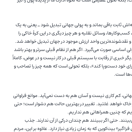
 بلکه تحول عظیمی است که نحوۀ ادارک ما از پدیدۀ پول را نیز
ه‌اش ثابت باقی بماند و به پولی جهانی تبدیل شود ـ یعنی به یک
ب‌و‌کارها، وسائل نقلیه و هر چیز دیگری در این کرۀ خاکی را
ن و نقدشونده‌ترین واحد ارزش موجود در جهان تبدیل خواهد شد.
ولی اساسی صورت می‌گیرد. اگر هم از نظام قبلی سرتر و بهتر باشد
یگر خبری از رقابت با سیستم قبلی در کار نیست و در عوض، کاملاً
رای خود دست‌و‌پا کند»، بلکه تحولی است که همه چیز را تصاحب و
ف‌ها است.
انی، کم کاری نیست و آسان هم به دست نمی‌آید. موانع فراوانی
ر خاک خواهد غلتید. تغییر در بهترین حالت هم دشوار است؛ حتی
یم که چنین همراهانی هم نداریم.
بینند. حتی اگر ببینند هم چندان درکی از آن ندارند. جذب
گیرِ» بیت‌کوین که به زمان زیادی نیاز دارد. علاوه بر این، مردم