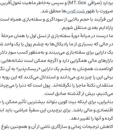
بردارد (صرافی MT.Gox) و سپس به‌خاطر ماهیت
ضرورت با ظهور
شت کوین
‌ها محقق شد.
این فرآیند با حجم بالایی از سوداگری و سفته‌بازی همراه است ت
پارادایم بعدی منتقل شویم.
ما درست در میانۀ دورۀ سفته‌بازی از نسل اول یا همان مرحلۀ ن
در حالی که بسیاری از ما رادیکال‌ها به چشم پول یا یک واحد ش
یک دارایی برای سفته‌بازی می‌بینند و به‌منظور کسب سودِ دلا
بازارهای مالی همگرایی دارد و اگرچه ممکن است نشانه‌هایی مب
کوتاه‌مدت همچنان به چشم یک دارایی «ریسک‌پذیر» به آن نگا
برخی این را چیز بدی می‌دانند و استدلال می‌کنند که این رویه
منتقدان نکتۀ ماجرا را نگرفته‌اند. پول است که دنیا را می‌چرخا
می‌کنیم، بیش از گذشته صادق است.
بنابراین، برای اینکه بیت کوین بتواند بیشترین تأثیر ممکن را
اقتصادی و مالی باشد. برای برچیدن این سفرۀ عیاشی، باید ابتد
کرده و آنها را تغییر دهد.
کاهش ترجیحات زمانی و سازگاری ناشی از آن و همچنین بلوغ رف