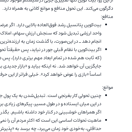
از این رو، بیت کوین تنها تغییری جزئی در سیستم موجود نیست،
دگرگون می‌کند. این تحول منافع و موانع کلانی به همراه دارد.
منافع:
بیت‌کوین پتانسیل رشد فوق‌العاده‌ بالایی دارد. اگر عرض
واحد ارزشی تبدیل شود که سنجش ارزشِ سهام، املاک، کس
انجام دهد ـ در این‌صورت، با گذشت زمان به ارزنده‌تری
اگر بیت‌کوین با نظام قبلی جور در نیاید، پس حقیقتاً تح
(که ثابت هم شده در تمام ابعاد مهم برتری دارد)، پس د
جایگزین آن خواهد شد. نه اینکه بیاید و «بازار جدیدی ب
اساساً «بازی را عوض خواهد کرد». خیلی فراتر از این حر
موانع:
چنین تحولی کار بغرنجی است. تبدیل‌شدن به یک پول جه
در این میان ایستاده و در طول مسیر، پیکرهای زیادی ب
اگر همراهان خوشبینی در کنار خود داشته باشیم. بگذر
ماهیت تحولات اساسی این است که اکثرِ مردم آن را نمی‌
حداقلی، به‌خودی خود زمان می‌برد، چه برسد به «پذیرش فرا