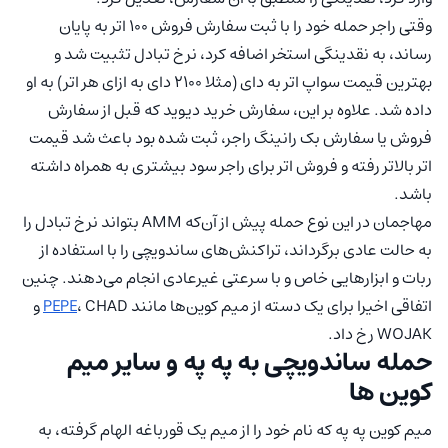
وقتی راجر حمله خود را با ثبت سفارش فروش ۱۰۰ اتر به پایان
رساند، به نقدینگی استخر اضافه کرد، نرخ تبادل تثبیت شد و
بهترین قیمت سواپ اتر به دای (مثلا ۲۱۰۰ دای به ازای هر اتر) به او
داده شد. علاوه بر این، سفارش خرید دیوید که قبل از سفارش
فروش یا سفارش بک رانینگ راجر، ثبت شده بود باعث شد قیمت
اتر بالاتر رفته و فروش اتر برای راجر سود بیشتری به همراه داشته
باشد.
مهاجمان در این نوع حمله پیش از آن‌که AMM بتواند نرخ تبادل را
به حالت عادی برگرداند، تراکنش‌های ساندویچی را با استفاده از
ربات و ابزارهایی خاص و با سرعتی غیرعادی انجام می‌دهند. چنین
اتفاقی اخیرا برای یک دسته از میم کوین‌ها مانند
PEPE
، CHAD و
WOJAK رخ داد.
حمله ساندویچی به په په و سایر میم
کوین ها
میم کوین په په که نام خود را از میم یک قورباغه الهام گرفته، به