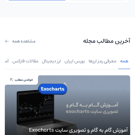
آخرین مطالب مجله
مشاهده همه
همه
معرفی رمز ارزها
بورس ایران
ارز دیجیتال
مقالات فارکس
آموز
خواندن مطلب
آموزش گام به گام و تصویری سایت Exocharts