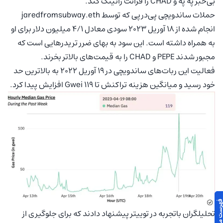
بی‌خبر په په و CHAD را فرانت رانینگ کند.
حملات ساندویچی پی‌در‌پی که توسط jaredfromsubway.eth
انجام شده از ۱۸ آوریل ۲۰۲۳ سودی معادل ۴/۱ میلیون دلار برای او
به همراه داشته است. این سود به بهای ضرر تریدرهایی است که
مجبور شدند PEPE و CHAD را به قیمت‌های بالاتر بخرند.
فعالیت این ربات‌های ساندویچی در ۱۹ آوریل ۲۰۲۲ به بالاترین حد
خود رسید و میانگین هزینه تراکنش تا Gwei ۱۱۹ افزایش پیدا کرد.
تحلیلگران باتجربه در توییتر پیشنهاد دادند که برای جلوگیری از