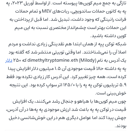
تازگی به جمع میم کوین‌ها پیوسته است. از اواسط آوریل ۲۰۲۳، په
په به کانون حملات ساندویچی، ربات‌های MEV و تمام حملات
فرانت رانینگی که وجود داشت، تبدیل شد. اما قبل از پرداختن به
این حملات بهتر است چشم‌انداز مختصری نسبت به این میم
کوین داشته باشید.
شبکه توکن پپه از همان ابتدا هم نقدینگی زیادی نداشت و مردم
اصلا آن را نمی‌شناختند. اما وقتی توییتی منتشر شد که گفته بود
یک آدرس به نام dimethyltryptamine.eth (Milady) که ۲۵۰
دلار
په په داشته حالا قیمت موجودی آن ۱.۵ میلیون دلار افزایش پیدا
کرده است، همه چیز تغییر کرد. این آدرس کار زیادی نکرده بود فقط
۵.۹ تریلیون توکن په په را با ۱۲۵/۰ اتر سواپ کرده بود. این نتیجه
خوش‌بینی است.
چون میم کوین‌ها با هیاهو و جنجال رشد می‌کنند، یک افزایش
قیمت در توکن په په باعث شد ارزش موجودی په په‌ها در آن آدرس،
جهش پیدا کند اما عوامل دیگری هم در این خوش‌شانسی دخیل
بودند.