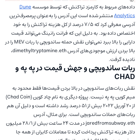
داده‌های مربوط به کارمزد تراکنش که توسط موسسه
Dune
Analytics
منتشر شده است این آدرس را به‌عنوان پرمصرف‌ترین
آدرسی معرفی کرد که ۷/۵ درصد از کل هزینه تراکنش را به خود
اختصاص داده بود. به دلیل این که فرانت رانینگ می‌تواند قیمت
دارایی را بالا ببرد نمی‌توان نقش حمله ساندویچی با ربات MEV را در
بالا بردن ارزش موجودی‌های آدرس dimethyltryptamine.eth،
نادیده گرفت.
ربات ساندویچی و جهش قیمت در په په و
CHAD
نقش ربات‌های ساندویچی در بالا بردن قیمت‌ها فقط محدود به
میم کوین په په نیست. پروژه دیگری به نام چاد کوین (Chad Coin)
از ۲۰ آوریل ۲۰۲۲ بیش از ۵۱ درصد رشد داشته است و دلیل آن هم
ربات‌های حملات ساندویچی است. برای مثال، آدرس
jaredfromsubway.eth در مدت ۲۴ ساعت بیش از ۲۸/۱ میلیون
دلار هزینه تراکنش پرداخت کرده تا معاملات کابران از همه جا