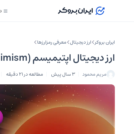
د
ایران بروکر
ارز دیجیتال
معرفی رمزارزها
ارز دیجیتال اپتیمیسم (optimism) چیست؟ معرفی توکن OP
مریم محمود
3 سال پیش
مطالعه در 21 دقیقه