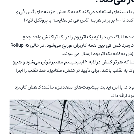
ه‌صورت گروهی یا دسته‌ای استفاده می‌کند که به کاهش هزینه‌های گس فی و
شلوغی شبکه کمک می‌کند. Rollups می‌تواند به کاربران کمک کند تا ۱۰۰ برابر در هزینه گس فی در مقایسه با پروتکل لایه ۱
یمیسم، صدها تراکنش در لایه یک اتریوم را در یک تراکنش واحد جمع
می‌کند. از آن‌جایی که چندین تراکنش در یک بسته وجود دارد، کارمزد گس فی بین همه کاربران توزیع می‌شود. در حالی که Rollup
مجموعه راه‌کارهای اپتیمیسم خوش‌بینانه هستند؛ به این معنا که هر تراکنش در لایه ۲ اپتیمیسم معتبر فرض می‌شود و هیچ
به تقلب باشد، برای تأیید تراکنش، مکانیزم ضد تقلب را اجرا
۲۰۲، اپتیمیسم یک آپدیت به نام Bedrock را انجام داد. با این آپدیت پیشرفت‌های متعددی، مانند: کاهش کارمزد
 ارائه داد.