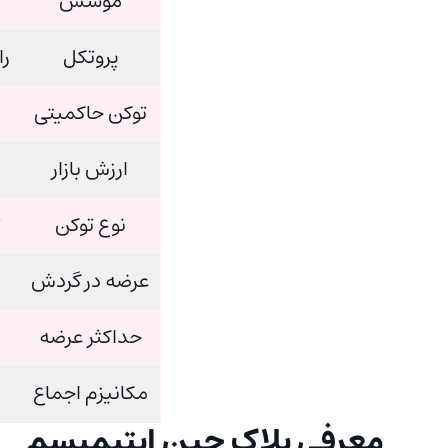
موسس
پروتکل
راه
توکن حاکمیتی
ارزش بازار
نوع توکن
ت
عرضه در گردش
حداکثر عرضه
مکانیزم اجماع
معرفی بلاک چین اپتیمیسم