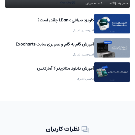
حمیدرضا زنگنه
|
8 ساعت پیش
کارمزد صرافی LBank چقدر است؟
امیرحسین شریفی
آموزش گام به گام و تصویری سایت Exocharts
امیرحسین شریفی
آموزش دانلود متاتریدر 4 آمارکتس
محسن امیری
نظرات کاربران