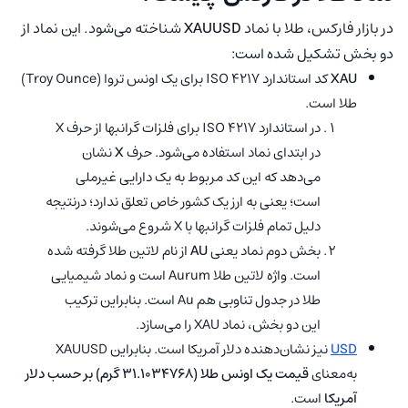
در بازار فارکس، طلا با نماد
XAUUSD
شناخته می‌شود. این نماد از
دو بخش تشکیل شده است:
XAU
کد استاندارد ISO 4217 برای یک اونس تروا (Troy Ounce)
طلا است.
در استاندارد ISO 4217 برای فلزات گرانبها از حرف X
در ابتدای نماد استفاده می‌شود. حرف
X
نشان
می‌دهد که این کد مربوط به یک دارایی غیرملی
است؛ یعنی به ارز یک کشور خاص تعلق ندارد؛ درنتیجه
دلیل تمام فلزات گرانبها با X شروع می‌شوند.
بخش دوم نماد یعنی
AU
از نام لاتین طلا گرفته شده
است. واژه لاتین طلا Aurum است و نماد شیمیایی
طلا در جدول تناوبی هم Au است. بنابراین ترکیب
این دو بخش، نماد XAU را می‌سازد.
USD
نیز نشان‌دهنده دلار آمریکا است. بنابراین XAUUSD
به‌معنای
قیمت یک اونس طلا (31.1034768 گرم) بر حسب دلار
آمریکا
است.