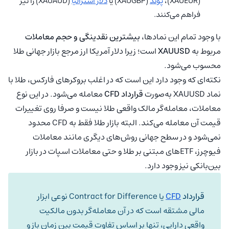
(XAUEUR)،
پوند
(XAUGBP) یا
دلار استرالیا
(XAUAUD) را نیز
فراهم می‌کنند.
با وجود تمام این نمادها،
بیشترین نقدینگی و حجم معاملات
مربوط به
XAUUSD
است؛ زیرا دلار آمریکا ارز مرجع بازار جهانی طلا
محسوب می‌شود.
نکته‌ای که وجود دارد این است که در اغلب بروکرهای فارکس، طلا با
نماد XAUUSD به‌صورت
قرارداد
CFD
معامله می‌شود. در این نوع
معاملات، معامله‌گر مالک واقعی طلا نیست و صرفا روی تغییرات
قیمت آن معامله می‌کند. البته بازار طلا فقط به CFD محدود
نمی‌شود و در سطح جهانی روش‌های دیگری مانند معاملات
فیوچرز، ETFهای مبتنی بر طلا و حتی معاملات اسپات در بازار
بین‌بانکی نیز وجود دارد.
قرارداد
CFD
یا Contract for Difference نوعی ابزار
مالی مشتقه است که در آن معامله‌گر بدون مالکیت
واقعی دارایی، تنها بر اساس تفاوت قیمت بین زمان باز و