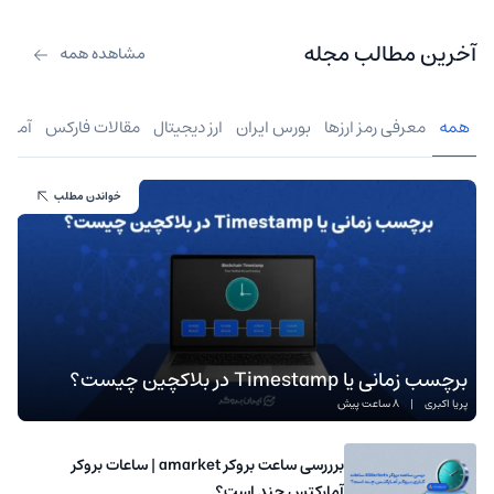
آخرین مطالب مجله
مشاهده همه
همه
معرفی رمز ارزها
بورس ایران
ارز دیجیتال
مقالات فارکس
آموز
خواندن مطلب
برچسب زمانی یا Timestamp در بلاکچین چیست؟
پریا اکبری
|
8 ساعت پیش
برررسی ساعت بروکر amarket | ساعات بروکر
آمارکتس چند است؟