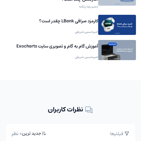
حمیدرضا زنگنه
کارمزد صرافی LBank چقدر است؟
امیرحسین شریفی
آموزش گام به گام و تصویری سایت Exocharts
امیرحسین شریفی
نظرات کاربران
0 نظر
جدید ترین
فیلترها