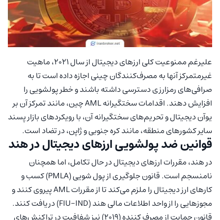
علیرغم ممنوعیت کلی ارزهای دیجیتال از سال ۲۰۲۱، ماهیت
غیرمتمرکز آنها به مصرف‌کنندگان چینی اجازه داده است تا به
صرافی‌های رمزارزی دسترسی داشته باشند و خطر پولشویی را
افزایش دهند. اقدامات سختگیرانه AML چین، مانند تمرکز آن بر
یوآن دیجیتال و تحریم‌های سختگیرانه آن، با رویکردهای بازار پسند
سایر کشورهای منطقه، مانند کره جنوبی و ژاپن، در تضاد است.
قوانین ضد پولشویی ارزهای دیجیتال در هند
در هند، مقررات ارزهای دیجیتال در حال تکامل، اما همچنان
نامنسجم است. قانون جلوگیری از پول شویی (PMLA) کسب و
کارهای ارز دیجیتال را ملزم می‌کند تا از مقررات AML پیروی کنند و
مجوزهایی را از واحد اطلاعات مالی هند (FIU-IND) دریافت کنند.
قانون حمایت از مصرف کننده (۲۰۱۹) نیز شفافیت در تراکنش‌های