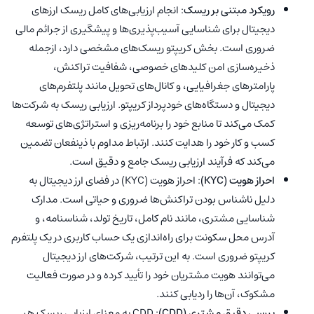
رویکرد مبتنی بر ریسک
: انجام ارزیابی‌های کامل ریسک ارزهای
دیجیتال برای شناسایی آسیب‌پذیری‌ها و پیشگیری از جرائم مالی
ضروری است. بخش کریپتو ریسک‌های مشخصی دارد، ازجمله
ذخیره‌سازی امن کلیدهای خصوصی، شفافیت تراکنش،
پارامترهای جغرافیایی، و کانال‌های تحویل مانند پلتفرم‌های
دیجیتال و دستگاه‌های خودپرداز کریپتو. ارزیابی‌ ریسک به شرکت‌ها
کمک می‌کند تا منابع خود را برنامه‌ریزی و استراتژی‌های توسعه
کسب و کار خود را هدایت کنند. ارتباط مداوم با ذینفعان تضمین
می‌کند که فرآیند ارزیابی ریسک جامع و دقیق است.
احراز هویت (KYC)
: احراز هویت (KYC) در فضای ارز دیجیتال به
دلیل ناشناس بودن تراکنش‌ها ضروری و حیاتی است. مدارک
شناسایی مشتری، مانند نام کامل، تاریخ تولد، شناسنامه، و
آدرس محل سکونت برای راه‌اندازی یک حساب کاربری در یک پلتفرم
کریپتو ضروری است. به این ترتیب، شرکت‌های ارز دیجیتال
می‌توانند هویت مشتریان خود را تأیید کرده و در صورت فعالیت
مشکوک، آن‌ها را ردیابی کنند.
بررسی دقیق مشتری
(CDD)
: CDD به معنای ارزیابی ریسک هر