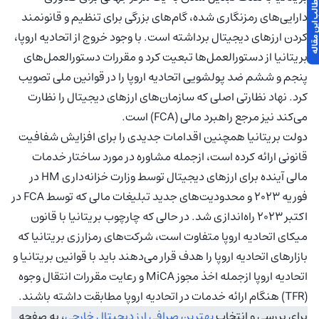
 مطالب این مقاله
دارایی‌های رمزنگاری شده، گام‌های بزرگی برای تنظیم و قانونمند‌
کردن ارزهای دیجیتال برداشته است. با وجود خروج از اتحادیه اروپا،
بریتانیا از دستورالعمل‌ها تبعیت کرد و مقررات دستورالعمل‌های
پنجم و ششم ضد پولشویی اتحادیه اروپا را در قوانین ملی تصویب
کرد. نهاد نظارتی اصلی که سازمان‌های ارزهای دیجیتال را نظارت
می‌کند نیز مرجع راهبرد مالی (FCA) است.
دولت بریتانیا همچنین اقدامات جدیدی را برای افزایش شفافیت
قانونی ارائه کرده است، ازجمله مشاوره در مورد ساختار خدمات
مالی آینده برای ارزهای دیجیتال توسط وزارت خزانه‌داری HM در
فوریه ۲۰۲۳ و محدودیت‌های جدید تبلیغات مالی که توسط FCA در
اکتبر ۲۰۲۳ راه‌اندازی شد. در حالی که چارچوب بریتانیا با قانون
میکای اتحادیه اروپا متفاوت است، شرکت‌های رمزارزی بریتانیا که
بازارهای اتحادیه اروپا را هدف قرار می‌دهند باید با قوانین بریتانیا و
اتحادیه اروپا ازجمله اخذ مجوز MiCA و رعایت مقررات انتقال وجوه
(TFR) هنگام ارائه خدمات در اتحادیه اروپا مطابقت داشته باشند.
برای بررسی و انتخاب
بهترین صرافی ارز دیجیتال خارجی
، به صفحه