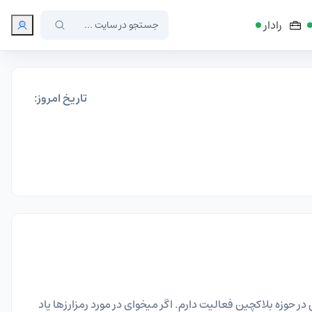
رادار
تاریخ امروز:
 حوزه ارز دیجیتال (و گاهی اوقات یک تریدر) که بیش از ۵ سال به صورت تخصصی در حوزه بلاکچین فعالیت دارم. اگر میخوای در مورد رمزارزها یاد