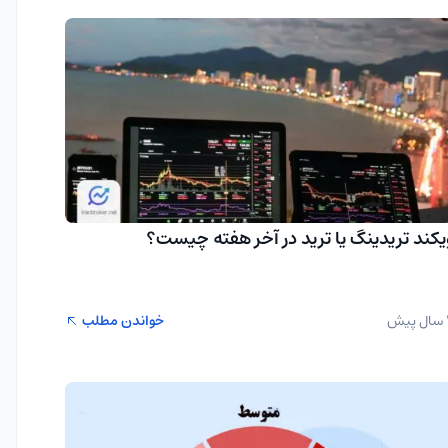
یکند تریدینگ یا ترید در آخر هفته چیست؟
یش
خواندن مطلب