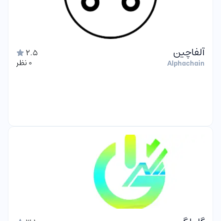
آلفاچین
2.5
0 نظر
Alphachain