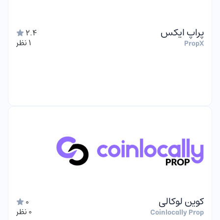
پراپ ایکس
2.4
1 نظر
PropX
کوین لوکالی
0
0 نظر
Coinlocally Prop