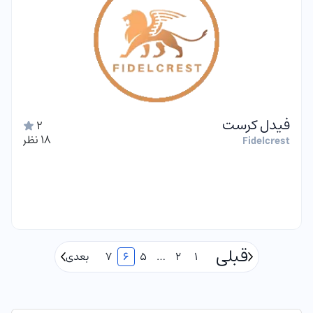
فیدل کرست
2
18 نظر
Fidelcrest
قبلی
1
2
…
5
6
7
بعدی