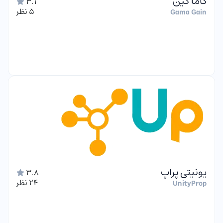
گاما گین
3.1
5 نظر
Gama Gain
یونیتی پراپ
3.8
24 نظر
UnityProp