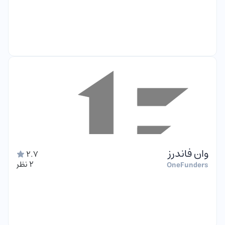
وان فاندرز
2.7
2 نظر
OneFunders