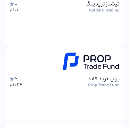
نیشنز تریدینگ
0
0 نظر
Nations Trading
پراپ ترید فاند
2
24 نظر
Prop Trade Fund