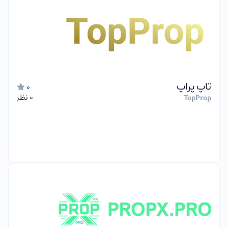
تاپ پراپ
0
0 نظر
TopProp