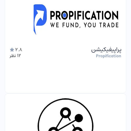
پراپیفیکیشن
2.8
12 نظر
Propification