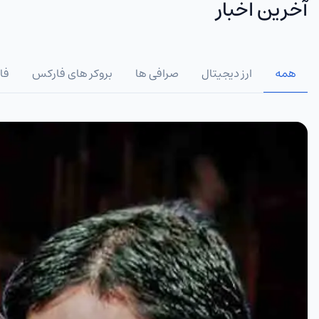
آخرین اخبار
همه
ارز دیجیتال
صرافی ها
بروکر های فارکس
فا