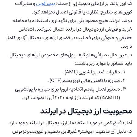
که این بانک بر ارزهای دیجیتال، از جمله:
بیت کوین
و سایر آلت
کوین‌های مطرح، نظارت یا قانونی اعمال نخواهد کرد.
دولت ایرلند هیچ محدودیتی برای نگهداری، استفاده یا معامله
خرید و فروش ارز دیجیتال در ایرلند اعمال نمی‌کند. اشخاص
حقیقی و حقوقی برای فعالیت در فضای ارزهای دیجیتال آزادی کامل
دارند.
در عین حال، صرافی‌ها و کیف پول‌های مخصوص ارزهای دیجیتال
باید مطابق با موارد زیر باشند:
مقررات ضد پولشویی (AML).
مبارزه با تامین مالی تروریسم (CTF).
دستورالعمل پنجم اتحادیه اروپا برای مبارزه با پولشویی
(5AMLD) که ایرلند در ژانویه 2020 آن را تصویب کرد.
محبوبیت ارز دیجیتال در ایرلند
آمار دقیق کمی در مورد استفاده از ارز دیجیتال در ایرلند وجود دارد
که دلیل آن ماهیت «بیشتر» غیرقابل تنظیم و غیرمتمرکز بودن