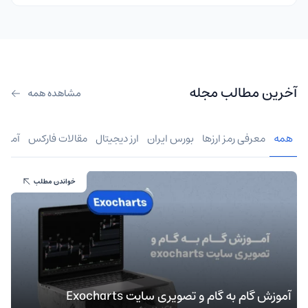
آخرین مطالب مجله
مشاهده همه
همه
معرفی رمز ارزها
بورس ایران
ارز دیجیتال
مقالات فارکس
آموز
خواندن مطلب
آموزش گام به گام و تصویری سایت Exocharts