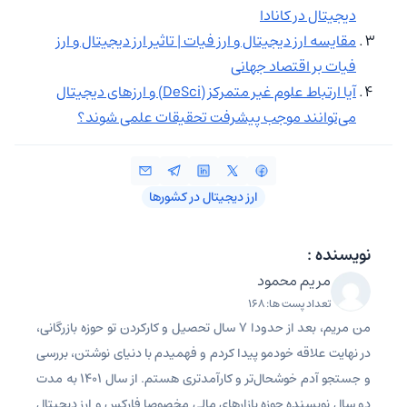
دیجیتال در کانادا
مقایسه ارز دیجیتال و ارز فیات | تاثیر ارز دیجیتال و ارز
فیات بر اقتصاد جهانی
آیا ارتباط علوم غیر متمرکز (DeSci) و ارزهای دیجیتال
می‌توانند موجب پیشرفت تحقیقات علمی شوند؟
ارز دیجیتال در کشورها
نویسنده :
مریم محمود
تعداد پست ها: 168
من مریم، بعد از حدودا 7 سال تحصیل و کارکردن تو حوزه بازرگانی،
در نهایت علاقه خودمو پیدا کردم و فهمیدم با دنیای نوشتن، بررسی
و جستجو آدم خوشحال‌تر و کارآمدتری هستم. از سال 1401 به مدت
دو سال نویسنده حوزه بازارهای مالی مخصوصا فارکس و ارز دیجیتال