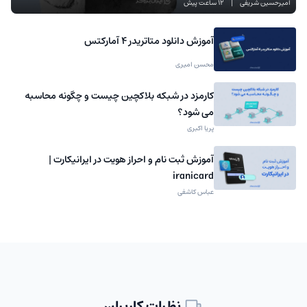
امیرحسین شریفی
|
12 ساعت پیش
آموزش دانلود متاتریدر 4 آمارکتس
محسن امیری
کارمزد در شبکه بلاکچین چیست و چگونه محاسبه
می شود؟
پریا اکبری
آموزش ثبت نام و احراز هویت در ایرانیکارت |
iranicard
عباس کاشفی