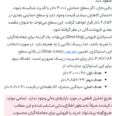
صعود کند.
بااین‌حال، اگر سطح حمایتی ۳،۰۰۰ دلار با قدرت شکسته شود،
احتمال کاهش بیشتر قیمت وجود دارد و سطح حمایتی بعدی در
۲،۸۵۲ دلار قرار خواهد گرفت. این سطح می‌تواند به‌عنوان مقصد
بعدی فروشندگان در نظر گرفته شود.
استراتژی فروش (Shorting) می‌تواند یک گزینه برای معامله‌گران
با تجربه باشد، اما ریسک بالایی را به همراه دارد. در صورت انتخاب
این استراتژی، تعیین
حد ضرر
(Stop-Loss) در بالای سطح
۳،۱۶۷/۸۴ دلار برای مدیریت ریسک ضروری است. اهداف سود
برای این استراتژی عبارت‌اند از:
هدف اول:
۳،۰۰۰/۲۸ دلار
هدف دوم:
۲،۸۵۲/۳۴ دلار
هدف اصلی:
میانگین متحرک ۵۲ هفته‌ای در قیمت ۲،۶۰۱/۴۰ دلار
هیچ تحلیل قطعی در مورد بازارهای مالی وجود ندارد. تمامی موارد
ذکرشده صرفاً به‌منظور اطلاع‌رسانی منتشر شده و این مطلب
هیچ‌گونه پیشنهاد خرید یا فروشی برای معامله‌گران محسوب