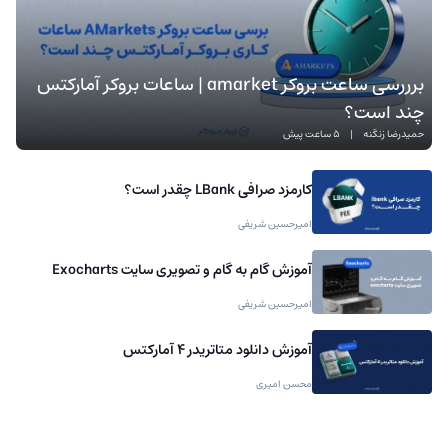
برررسی ساعت بروکر amarket | ساعات بروکر آمارکتس
چند است؟
حمیدرضا زنگنه
|
5 ساعت پیش
کارمزد صرافی LBank چقدر است؟
امیرحسین شریفی
آموزش گام به گام و تصویری سایت Exocharts
امیرحسین شریفی
آموزش دانلود متاتریدر 4 آمارکتس
محسن امیری