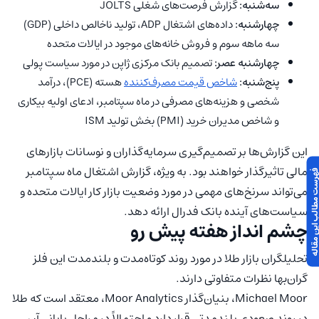
سه‌شنبه:
گزارش فرصت‌های شغلی JOLTS
چهارشنبه:
داده‌های اشتغال ADP، تولید ناخالص داخلی (GDP)
سه ماهه سوم و فروش خانه‌های موجود در ایالات متحده
چهارشنبه عصر:
تصمیم بانک مرکزی ژاپن در مورد سیاست پولی
پنج‌شنبه:
شاخص قیمت مصرف‌کننده
هسته (PCE)، درآمد
شخصی و هزینه‌های مصرفی در ماه سپتامبر، ادعای اولیه بیکاری
و شاخص مدیران خرید (PMI) بخش تولید ISM
این گزارش‌ها بر تصمیم‌گیری سرمایه‌گذاران و نوسانات بازارهای
مالی تاثیرگذار خواهند بود. به ویژه، گزارش اشتغال ماه سپتامبر
 مطالب این مقاله
می‌تواند سرنخ‌های مهمی در مورد وضعیت بازار کار ایالات متحده و
سیاست‌های آینده بانک فدرال ارائه دهد.
چشم‌ انداز هفته پیش رو
تحلیلگران بازار طلا در مورد روند کوتاه‌مدت و بلندمدت این فلز
گران‌بها نظرات متفاوتی دارند.
Michael Moor، بنیان‌گذار Moor Analytics، معتقد است که طلا
در روند صعودی بلندمدتی قرار دارد و احتمالاً در مراحل پایانی آن