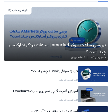
خواندن مطلب
برررسی ساعت بروکر amarket | ساعات بروکر آمارکتس
چند است؟
حمیدرضا زنگنه
|
6 ساعت پیش
کارمزد صرافی LBank چقدر است؟
امیرحسین شریفی
آموزش گام به گام و تصویری سایت Exocharts
امیرحسین شریفی
آموزش دانلود متاتریدر 4 آمارکتس