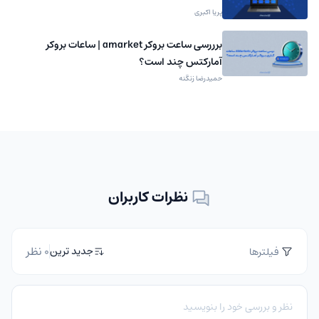
پریا اکبری
برررسی ساعت بروکر amarket | ساعات بروکر
آمارکتس چند است؟
حمیدرضا زنگنه
نظرات کاربران
0 نظر
جدید ترین
فیلترها