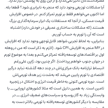
مصرف‌کنندگان تاثیر نمی‌گذارد و از این روی به پوشش نیاز ندارد.
آیا مشکلات توزیعی وجود دارد که منجر به نابرابری شود؟ قطعا بله.
اما اکنون می‌خواهم فقط بر تورم تمرکز کنم. در خصوص افزایش
قیمت مسکن، از آنجا که مستغلات یک ابزار سرمایه‌گذاری بزرگ
هستند (که مشکلات ساختاری عمیقی در خودش دارد) اشتباه
است که آن را تورم به حساب آوریم.
بنابراین، به لحاظ تجربی شواهد قابل‌توجهی وجود ندارد که افزایش
در M2 منجر به افزایش CPI شود. (لازم به ذکر است که من در وهله
اول بر اقتصادهای توسعه‌یافته تمرکز می‌کنم و بعدا به موضوع تورم
در جهان جنوب خواهم پرداخت). اگر چنین بود، ژاپن علی‌رغم
انبساط ترازنامه بانک مرکزی‌اش در چند دهه گذشته نباید درگیر
اقتصادی با تورم پایین می‌شد که به‌شدت زیر هدف تورمی‌اش
است. دوره تورمی کنونی به‌خاطر قیمت انرژی و اختلال در زنجیره
تامین است. به همین دلیل است که مثلا کشورهای اروپایی ــ با
وابستگی زیاد به گاز روسیه و سیاست‌های ضعیف انرژی ــ در
مقایسه با دیگر کشورهای توسعه‌یافته با تورمی بالاتر دست به