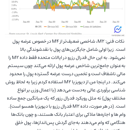
نکات فنی: M2، شاخصی ضعیف‌تر از M4 در خصوص عرضه پول
است. زیرا اولی شامل جایگزین‌های پول با نقدشوندگی بالا
نمی‌شود. به این حال فدرال رزرو در ایالات متحده فقط داده M2 را
به‌عنوان جامع‌ترین شاخص عرضه پول ارائه می‌کند چون سیستم
مالی ناشفاف است و تخمین درست عرضه گسترده پول را محدود
می‌کند. در اینجا من از دیویزیا M2 استفاده کردم زیرا به لحاظ روش
شناسی برآوردی عالی به‌دست می‌دهد (با اعمال وزن بر انواع
مختلف پول) نه مثل رویکرد فدرال رزور که یک میانگین جمع ساده
است. (در هر صورت، داده M2 فدرال رزرو با دیویزیا همسو است).
وام ها و اجاره‌ها ملاکی برای اعتبار بانک هستند، و چون بانک‌ها
هنگامی که وام می‌دهند به‌جای گردش پس‌اندازها، پول خلق