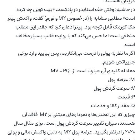
گریبان هستند.
در حاشیه: وقتی جف اسنایدر در پادکست «بیت کوین چه کرده
است» مطلبی مشابه را (در خصوص M2 و تورم) گفت، واکنش پیتر
مک کورمک قابل توجه بود. پیتر اذعان کرد که چقدر این مطلب
منطقی است اما حس می‌کند که با روایت غالب بسیار مخالف
است.
اگر ما نظریه پولی را درست می‌انگاریم، پس بیایید وارد برخی
جزییاتش شویم.
معادله کلیدی آن عبارت است از: MV = PQ
M: عرضه پول
V: سرعت گردش پول
P: قیمت
Q: مقدار کالا و خدمات
چیزی که این تحلیل‌ها و نمودارهای مبتنی بر M2 فاقد آن
هستند، میزان تغییر سرعت گردش پول است. برای مثال سال
2020 را درنظر بگیرید. عرضه پول M2 به دلیل واکنش مالی و پولی