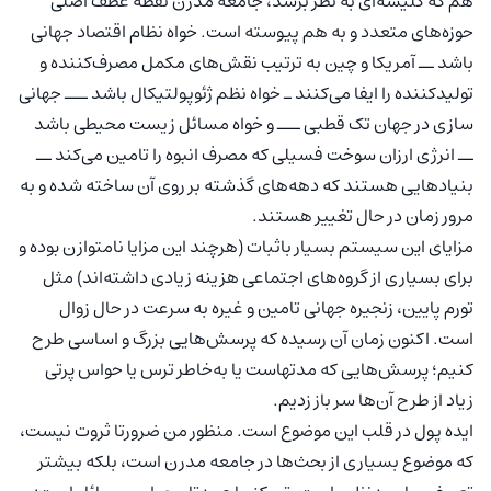
هم که کلیشه‌ای به نظر برسد، جامعه مدرن نقطه عطف اصلی
حوزه‌‌های متعدد و به هم پیوسته است. خواه نظام اقتصاد جهانی
باشد ــ آمریکا و چین به ترتیب نقش‌های مکمل مصرف‌کننده و
تولیدکننده را ایفا می‌کنند ـ خواه نظم ژئوپولتیکال باشد ـــ جهانی
سازی در جهان تک قطبی ـــ و خواه مسائل زیست محیطی باشد
ــ انرژی ارزان سوخت فسیلی که مصرف انبوه را تامین می‌کند ــ
بنیادهایی هستند که دهه‌های گذشته‌ بر روی آن ساخته شده و به
مرور زمان در حال تغییر هستند.
مزایای این سیستم بسیار باثبات (هرچند این مزایا نامتوازن بوده و
برای بسیاری از گروه‌های اجتماعی هزینه زیادی داشته‌اند) مثل
تورم پایین، زنجیره جهانی تامین و غیره به سرعت در حال زوال
است. اکنون زمان آن رسیده که پرسش‌هایی بزرگ و اساسی طرح
کنیم؛ پرسش‌هایی که مدتهاست یا به‌خاطر ترس یا حواس پرتی
زیاد از طرح آن‌ها سر باز زدیم.
ایده پول در قلب این موضوع است. منظور من ضرورتا ثروت نیست،
که موضوع بسیاری از بحث‌ها در جامعه مدرن است، بلکه بیشتر