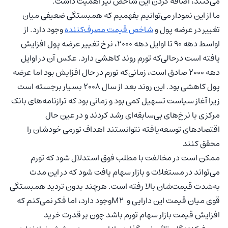
می‌کنند، اضافه کردن این شاخص نیز اهمیت داشت.
ما از این نمودار می‌توانیم بفهمیم که همبستگی‌ ضعیفی میان
تغییر در عرضه پول و
شاخص قیمت مصرف‌کننده
وجود دارد. از
اواسط دهه 90 تا اوایل دهه 2000، نرخ تغییر عرضه پول افزایش
یافته است درحالی‌که تورم روند کاهشی دارد. عکس آن در اوایل
دهه 2000 صادق است، زمانی‌که تورم در حال افزایش بود اما عرضه
پول کاهشی بود. این روند بعد از سال 2008 بسیار برجسته است
زیرا آغاز سیاست تسهیل کمی بود و زمانی بود که ترازنامه‌های بانک
مرکزی با نرخ‌های بی‌سابقه‌ای رشد کردند و در عین حال
اقتصادهای توسعه‌یافته نتوانستند اهداف تورمی خودشان را
محقق کنند
ممکن است در مخالفت با مطلب فوق استدلال شود که تورم
می‌تواند در مستغلات و بازار سهام یافت شود که در این مدت
به‌شدت قیمت‌شان بالا رفته است. هرچند بدون تردید همبستگی
قوی میان قیمت این دارایی و M2وجود دارد، اما فکر نمی‌کنم که
افزایش قیمت بازار سهام تورم باشد چون بر قدرت خرید