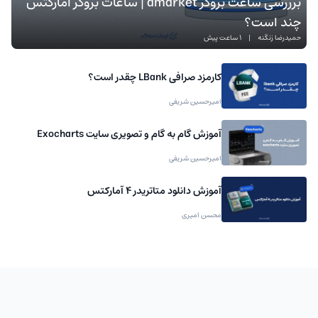
برررسی ساعت بروکر amarket | ساعات بروکر آمارکتس
چند است؟
حمیدرضا زنگنه
|
1 ساعت پیش
کارمزد صرافی LBank چقدر است؟
امیرحسین شریفی
آموزش گام به گام و تصویری سایت Exocharts
امیرحسین شریفی
آموزش دانلود متاتریدر 4 آمارکتس
محسن امیری