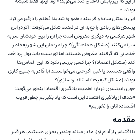
از این‌که زیر پایش له‌شان کند می‌گوید: «اوه، اینها فقط شیشه
بودند.»
این داستان ساده و فریبنده همواره شدیدا ذهنم را درگیر می‌کرد.
پرسش‌های زیادی راجع‌به آن در ذهنم شکل می‌گرفت: اگر در این
شهر هرکسی به دیگری مقروض است چرا آن را بین خودشان سر به
سر نمی‌کنند (مشکل هماهنگی)؟ چرا مردمان این شهر به‌خاطر
خدماتی که گرفتند مقروض هستند اما توریست باید پول پرداخت
کند (مشکل اعتماد)؟ چرا کسی بررسی نکرد که این الماس‌ها
واقعی هستند یا خیر، اگر حتی می‌خواستند آیا قادر به چنین کاری
بودند (مشکل کیفیت /استانداردسازی)؟
جون رابینسون درباره اهمیت یادگیری اقتصاد اینطور می‌گوید:
«هدف از یادگیری اقتصاد این است که یاد بگیریم چطور فریب
اقتصاددانان را نخوریم»
مقدمه
با اقتباس از آدام توز، ما در میانه چندین بحران هستیم. هر قدر