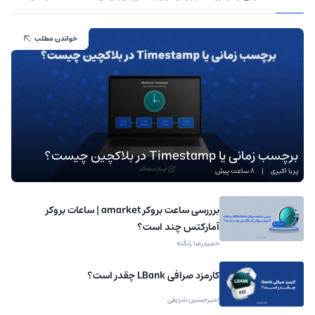
خواندن مطلب
برچسب زمانی یا Timestamp در بلاکچین چیست؟
پریا اکبری
|
8 ساعت پیش
برررسی ساعت بروکر amarket | ساعات بروکر
آمارکتس چند است؟
حمیدرضا زنگنه
کارمزد صرافی LBank چقدر است؟
امیرحسین شریفی