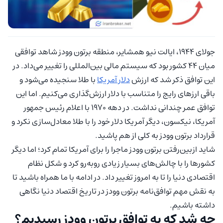
جولای ۱۹۴۴، ایالت نیو همشایر، منطقه برتون وودز شاهد توافقی
میان ۴۴ کشور بود که سیستم مالی بین‌المللی را تغییر می‌داد. در
این توافق ذکر شد که ارزش
دلار آمریکا
با طلا سنجیده می‌شود و
باقی ارزهای رایج را متناسب با دلار ارزش‌گذاری می‌کنیم. اما این
توافق عمر چندانی نداشت. در دهه ۱۹۷۰ با اعلام رئیس جمهور
آمریکا، نیکسون، دیگر آمریکا دلار خود را با طلا معادل‌سازی نکرد و
قرارداد برتون وودز به کلی از هم پاشید.
شاید ازبین‌رفتن برتون وودز ماجرا را برای آمریکا تمام کرد؛ اما دیگر
کشورها را با چالش‌های بسیار زیادی روبه‌رو کرد و شکل نظام
اقتصادی دنیا را تا به امروز تغییر داد. در ادامه با ما همراه باشید تا
به نقش مهم توافق‌نامه برتون وودز در تاریخ اقتصاد دنیا نگاهی
داشته باشیم.
چه شد که به توافق برتون وودز رسیدیم؟