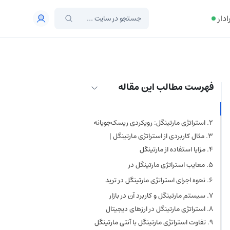
ادار
فهرست مطالب این مقاله
استراتژی مارتینگل چیست؟
استراتژی مارتینگل: رویکردی ریسک‌جویانه
در سرمایه‌گذاری
مثال کاربردی از استراتژی مارتینگل |
راهنمایی با یک سکه
مزایا استفاده از مارتینگل
قابلیت استفاده در بازارهای
معایب استراتژی مارتینگل در
مختلف
سرمایه‌گذاری
سادگی در فهم و اجرا
محدودیت‌های صرافی‌ها
نحوه اجرای استراتژی مارتینگل در ترید
توانایی جبران ضررهای قبلی
افزایش مکرر مبلغ سرمایه‌گذاری
مراحل اجرای مارتینگل در ترید
سیستم مارتینگل و کاربرد آن در بازار
مناسب بازارهای پر نوسان
هزینه‌های تراکنش
فارکس
مثال واقعی از اجرای مارتینگل در
استراتژی مارتینگل در ارزهای دیجیتال
ترید
متوقف شدن معاملات
چگونه کار می‌کند؟
تفاوت استراتژی مارتینگل با آنتی مارتینگل