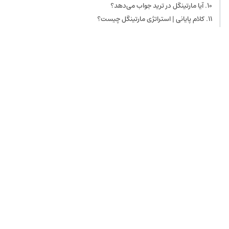
ریسک بالا
آیا مارتینگل در ترید جواب می‌دهد؟
تمام شدن سرمایه
کلام پایانی | استراتژی مارتینگل چیست؟
اعتماد به بازگشت میانگین
سوالات متداول