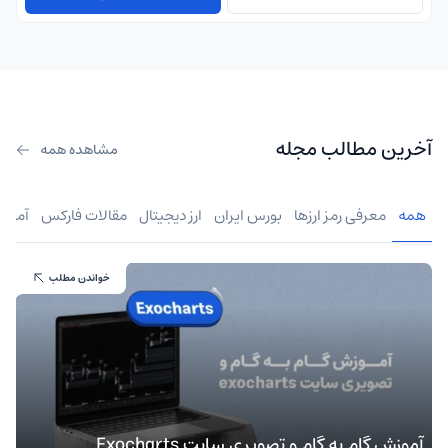
آخرین مطالب مجله
مشاهده همه
همه
معرفی رمز ارزها
بورس ایران
ارز دیجیتال
مقالات فارکس
آموز
خواندن مطلب
آموزش گام به گام و تصویری سایت Exocharts