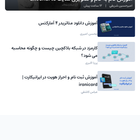
امیرحسین شریفی
|
12 ساعت پیش
آموزش دانلود متاتریدر 4 آمارکتس
محسن امیری
کارمزد در شبکه بلاکچین چیست و چگونه محاسبه
می شود؟
پریا اکبری
آموزش ثبت نام و احراز هویت در ایرانیکارت |
iranicard
عباس کاشفی