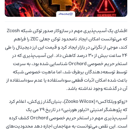
افشای یک آسیب‌پذیری مهم در سازوکار صدور توکن شبکه Zcash
که می‌توانست امکان ایجاد نامحدود توکن جعلی ZEC را فراهم
کند، موجی از نگرانی در بازار ایجاد کرد و قیمت این ارز دیجیتال را طی
۲۴ ساعت بیش از ۳۰ درصد کاهش داد. این آسیب‌پذیری که در
استخر حریم خصوصی Orchard شناسایی شده بود، به سرعت
توسط توسعه‌دهندگان برطرف شد، اما ماهیت خصوصی شبکه
باعث شده امکان اثبات قطعی سوءاستفاده یا عدم سوءاستفاده از
آن در گذشته وجود نداشته باشد.
«زوکو ویلکاکس» (Zooko Wilcox)، بنیان‌گذار زی‌کش، اعلام کرد
که پژوهشگر امنیتی «تیلور هورنبی» در تاریخ ۲۹ می یک
آسیب‌پذیری مهم در استخر حریم خصوصی Orchard کشف کرده
است. این نقص می‌توانست به مهاجمان اجازه دهد محدودیت‌های