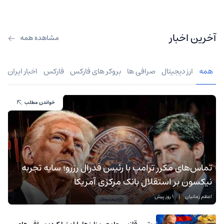
آخرین اخبار
مشاهده همه
همه
ارز دیجیتال
صرافی ها
بروکر های فارکس
فارکس
اخبار ایران
خواندن مطلب
تماس‌های مکرر ترامپ با رئیس فدرال رزرو؛ سایه تجربه
نیکسون بر استقلال بانک مرکزی آمریکا
اعظم زمانیان
|
1 روز پیش