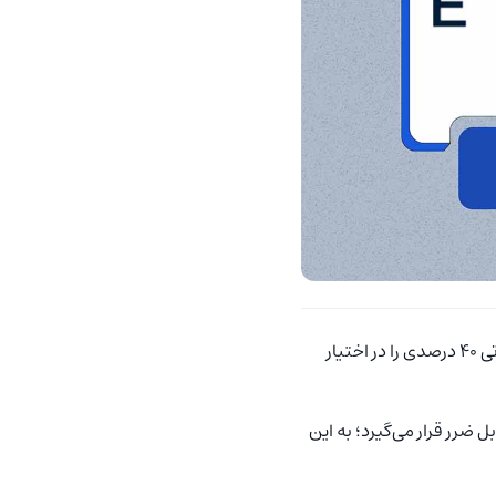
اعلام کرد به مناسبت رونمایی از سرویس «ارانته پالس»، طرحی شامل بونوس معاملاتی ۴۰ درصدی را در اختیار
 ضرر قرار می‌گیرد؛ به این