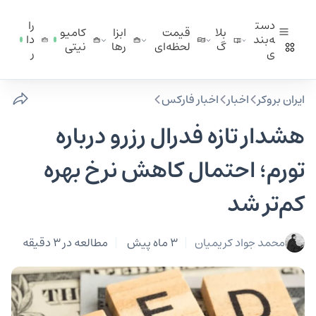
دست
را
بلا
قیمت
ابزا
کامیو
ه‌بند
دا
گ
لحظه‌ای
ر‌ها
نیتی
ی
ر
ایران بروکر
اخبار
اخبار فارکس
هشدار تازه فدرال رزرو درباره
تورم؛ احتمال کاهش نرخ بهره
کم‌تر شد
محمد جواد کریمیان
3 ماه پیش
مطالعه در 3 دقیقه