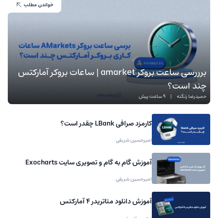
خواندن مطلب
برررسی ساعت بروکر amarket | ساعات بروکر آمارکتس
چند است؟
حمیدرضا زنگنه
|
9 ساعت پیش
کارمزد صرافی LBank چقدر است؟
امیرحسین شریفی
آموزش گام به گام و تصویری سایت Exocharts
امیرحسین شریفی
آموزش دانلود متاتریدر 4 آمارکتس
محسن امیری