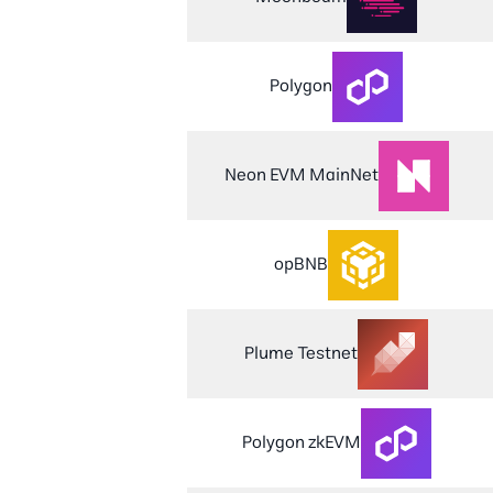
Polygon
Neon EVM MainNet
opBNB
Plume Testnet
Polygon zkEVM