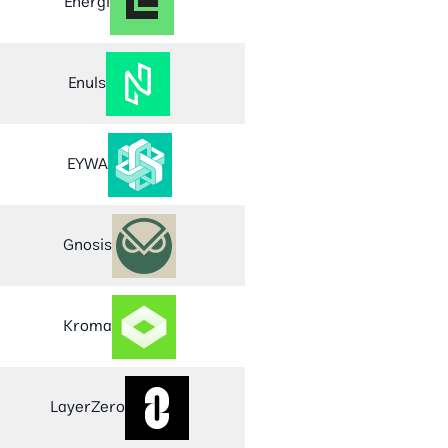
Energi
Enuls
EYWA
Gnosis
Kroma
LayerZero