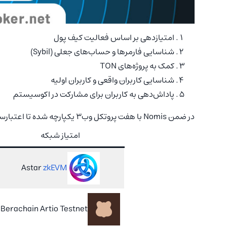
امتیازدهی بر اساس فعالیت کیف پول
شناسایی فارمرها و حساب‌های جعلی (Sybil)
کمک به پروژه‌های TON
شناسایی کاربران واقعی و کاربران اولیه
پاداش‌دهی به کاربران برای مشارکت در اکوسیستم
در ضمن Nomis با هفت پروتکل وب۳ یکپارچه شده تا اعتبارسنجی خود را بیشتر گسترش دهد. این پروتکل‌ها عبارتند از:
امتیاز شبکه
Astar
zkEVM
Berachain Artio Testnet