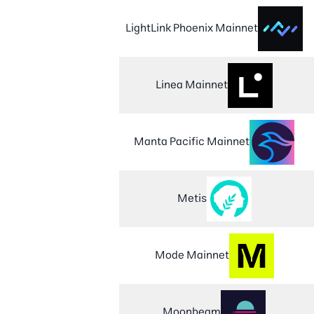
LightLink Phoenix Mainnet
Linea Mainnet
Manta Pacific Mainnet
Metis
Mode Mainnet
Moonbeam