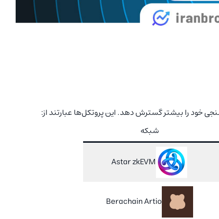
شبکه
Astar zkEVM
Berachain Artio