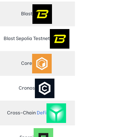
Blast
Blast Sepolia Testnet
Core
Cronos
Cross-Chain
DeFi