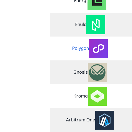
Energi
Enuls
Polygon
Gnosis
Kroma
Arbitrum One