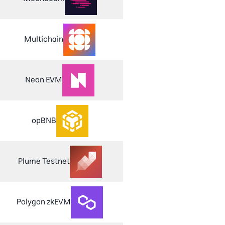
Multichain
Neon EVM
opBNB
Plume Testnet
Polygon zkEVM