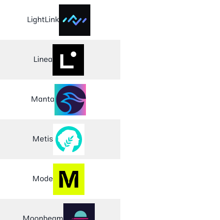
LightLink
Linea
Manta
Metis
Mode
Moonbeam