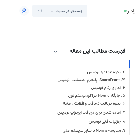
ادار
فهرست مطالب این مقاله
ویژگی‌ های کلیدی نومیس
نحوه عملکرد نومیس
ScoreFront: پلتفرم اختصاصی نومیس
آمار و ارقام نومیس
جایگاه Nomis در اکوسیستم تون
نحوه دریافت دریافت و افزایش امتیاز
نومیس
مراحل اصلی دریافت امتیاز
آماده شدن برای دریافت ایردراپ نومیس
Nomis:
نکات مهم برای افزایش امتیاز
۹ نکته کلیدی برای دریافت
جزئیات فنی نومیس
نومیس:
ایردراپ نومیس
سیستم سطح‌ بندی نومیس
مقایسه Nomis با سایر سیستم‌ های