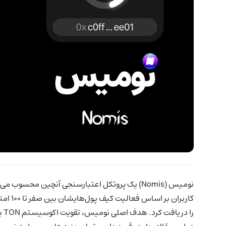
کاربران بر اساس فعالیت کیف پول‌‌هایشان بین صفر تا 100 امتیاز می‌دهد و با توجه به این امتیاز می‌توان سهمی از
را دریافت کرد. هدف اصلی نومیس، تقویت اکوسیستم TON با ایجاد یک «سیستم اعتبار آنچین قدرتمند» است.