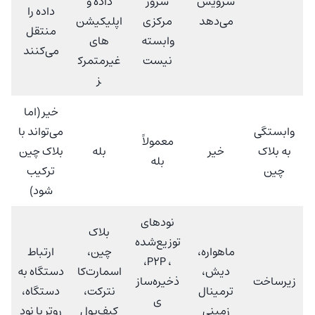
سرویس
سرور
داده و
داده را
می‌دهد
مرکزی
اپلیکیشن‌
منتقل
وابسته
های
می‌کنند
نیست
غیرمتمرک
ز
خیر (اما
وابستگی
می‌تواند با
معمولاً
به بلاک
خیر
بله
بلاک چین
بله
چین
ترکیب
شود)
نودهای
بلاک
توزیع‌شده
ماهواره،
چین،
ارتباط
، P2P،
دیش،
اسمارت‌کا
دستگاه به
زیرساخت
ذخیره‌ساز
ترمینال
نترکت،
دستگاه،
ی
زمینی
کیف‌پول
روتر یا نود