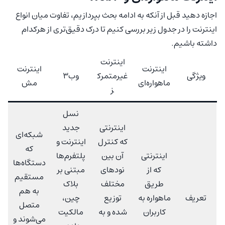
اجازه دهید قبل از آنکه به ادامه بحث بپردازیم، تفاوت میان انواع
اینترنت را در جدول زیر بررسی کنیم تا درک دقیق‌تری از هرکدام
داشته باشیم.
اینترنت
اینترنت
اینترنت
ویژگی
غیرمتمرک
وب۳
ماهواره‌ای
مش
ز
نسل
اینترنتی
جدید
شبکه‌ای
که کنترل
اینترنت و
که
اینترنتی
آن بین
پلتفرم‌ها
دستگاه‌ها
که از
نودهای
مبتنی بر
مستقیم
طریق
مختلف
بلاک
به هم
تعریف
ماهواره به
توزیع
چین،
متصل
کاربران
شده و به
مالکیت
می‌شوند و