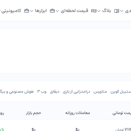
دی
بلاگ
قیمت لحظه‌ای
ابزار‌ها
کامیونیتی
ستیبل کوین
متاورس
درامدزایی از بازی
دیفای
وب 3
هوش مصنوعی و بیگ 
مت تومانی
معاملات روزانه
حجم بازار
روز
۷۱
۰۰%
$۰
$۰
تومان