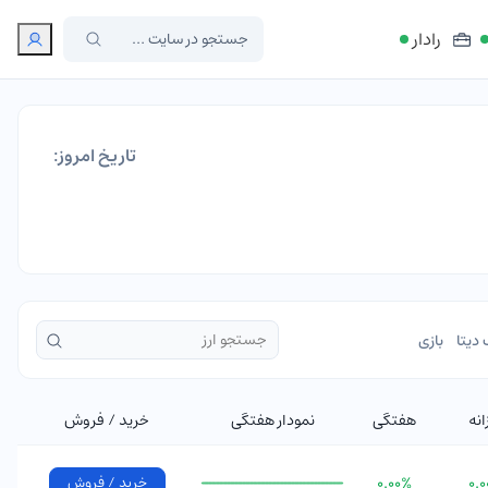
رادار
تاریخ امروز:
دیتا
بازی
انه
هفتگی
نمودار هفتگی
خرید / فروش
۰.
۰.۰۰%
خرید / فروش