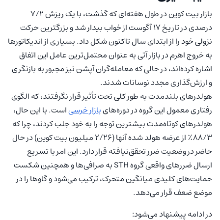
بازار بیت کوین در طول هفته‌ای که گذشت، با یک ریزش ۷/۲
درصدی در تاریخ ۱۷ آگوست از خواب بیدار شد و بزرگترین حرکت
نزولی خود را از ابتدای سال تاکنون شکل داد. بسیاری از اندیکاتورها
به خروج اهرم در بازار آتی به عنوان محتمل‌ترین عامل این اتفاق
اشاره کرده‌اند، در حالی که معامله‌گران آپشن نیز مجبور به بازنگری
و ارزش‌گذاری مجدد نوسانات شدند.
هولدرهای بلندمدت به طور کلی تحت تأثیر قرار نگرفتند، که الگوی
رفتاری معمول این گروه در دوره‌های
بازار خرسی
است. با این حال،
هولدرهای کوتاه‌مدت بیشترین توجه را به خود جلب کردند، چرا که
۸۸/۳٪ از عرضه هولد شده آنها (۲/۲۶ میلیون بیت کوین) در حال
حاضر در وضعیت ضرر تحقق‌نیافته قرار دارد. این امر با تسریع
ارسال ضررهای واقعی گروه STH به صرافی‌ها و همچنین شکست
حمایت‌های کلیدی میانگین متحرک، ترکیب می‌شود و گاوها را در
موضع ضعف قرار می‌دهد.
در ادامه پیشنهاد می‌شود: