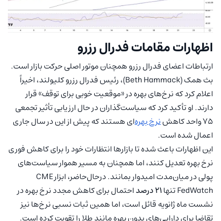
اظهارات مقامات فدرال رزرو
ارتباطات اعضای فدرال رزرو همچنان موتور اصلی حرکت بازار است.
بث همک (Beth Hammack)، رئیس فدرال رزرو کلیولند، اخیراً
اعلام کرد که نرخ‌های بهره در «موقعیت خوبی برای توقف» قرار
دارند. او تأکید کرد که سیاست‌گذاران در حال ارزیابی تأثیر تجمعی
۷۵ واحد کاهش
نرخ بهره
‌ای هستند که پیش از این در سال جاری
اعمال شده است.
این اظهارات باعث شده تا بازارها انتظارات خود را برای کاهش فوری
نرخ بهره تعدیل کنند، اما همچنان به مسیر هموار سیاست‌های
پولی در میان‌مدت امیدوار بمانند. درحال‌حاضر، ابزار CME
FedWatch تنها
۲۱ درصد
احتمال برای کاهش مجدد نرخ بهره در
نشست ماه ژانویه قائل است، اما همین ثبات نسبی نرخ‌ها نیز
تقاضا برای دارایی‌های بدون بهره مانند طلا را تقویت کرده است.