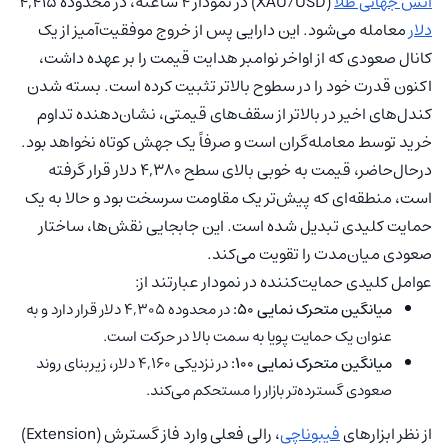
انس جهانی طلا
(XAU/USD) در نمودار ۴ ساعته، در محدوده ۴,۴۱۵
دلار
معامله می‌شود. این دارایی پس از خروج موفقیت‌آمیز از یک
کانال صعودی که از اواخر نوامبر هدایت قیمت را بر عهده داشت،
اکنون قدرت خود را در سطوح بالاتر تثبیت کرده است. بسته شدن
کندل‌های اخیر در بالاتر از سقف‌های قیمتی، نشان‌دهنده تداوم
خرید توسط معامله‌گران است و صرفاً یک جهش کوتاه نخواهد بود.
درحال‌حاضر، قیمت به خوبی بالای سطح ۴,۳۸۰ دلار قرار گرفته
است، منطقه‌ای که پیش‌تر یک مقاومت سرسخت بود و حالا به یک
حمایت کلیدی تبدیل شده است. این جابجایی نقش‌ها، ساختار
صعودی میان‌مدت را تقویت می‌کند.
عوامل کلیدی حمایت‌کننده در نمودار عبارتند از:
میانگین متحرک نمایی ۵۰:
در محدوده ۴,۳۰۵ دلار قرار دارد و به
عنوان یک حمایت پویا به سمت بالا در حرکت است.
میانگین متحرک نمایی ۱۰۰:
در نزدیکی ۴,۱۶۰ دلار، زیربنای روند
صعودی گسترده‌تر بازار را مستحکم می‌کند.
از نظر ابزارهای
فیبوناچی
، رالی فعلی وارد فاز گسترش (Extension)