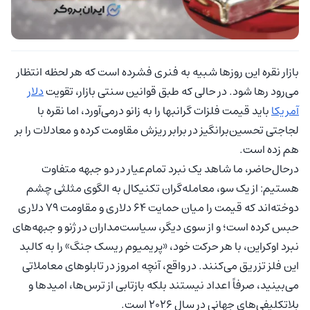
بازار نقره این روزها شبیه به فنری فشرده است که هر لحظه انتظار
می‌رود رها شود. در حالی که طبق قوانین سنتی بازار، تقویت
دلار
آمریکا
باید قیمت فلزات گرانبها را به زانو درمی‌آورد، اما نقره با
لجاجتی تحسین‌برانگیز در برابر ریزش مقاومت کرده و معادلات را بر
هم زده است.
درحال‌حاضر، ما شاهد یک نبرد تمام‌عیار در دو جبهه متفاوت
هستیم: از یک سو، معامله‌گران تکنیکال به الگوی مثلثی چشم
دوخته‌اند که قیمت را میان حمایت ۶۴ دلاری و مقاومت ۷۹ دلاری
حبس کرده است؛ و از سوی دیگر، سیاست‌مداران در ژنو و جبهه‌های
نبرد اوکراین، با هر حرکت خود، «پریمیوم ریسک جنگ» را به کالبد
این فلز تزریق می‌کنند. در واقع، آنچه امروز در تابلوهای معاملاتی
می‌بینید، صرفاً اعداد نیستند بلکه بازتابی از ترس‌ها، امیدها و
بلاتکلیفی‌های جهانی در سال ۲۰۲۶ است.