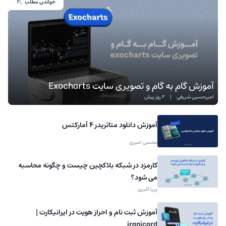
خواندن مطلب
آموزش گام به گام و تصویری سایت Exocharts
امیرحسین شریفی
|
2 روز پیش
آموزش دانلود متاتریدر 4 آمارکتس
محسن امیری
کارمزد در شبکه بلاکچین چیست و چگونه محاسبه
می شود؟
پریا اکبری
آموزش ثبت نام و احراز هویت در ایرانیکارت |
iranicard