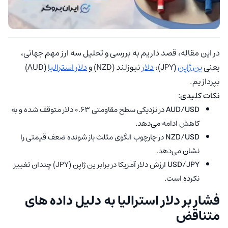
در این مقاله، قصد داریم به بررسی و تحلیل سه ارز مهم جهانی،
یعنی
ین ژاپن
(JPY)،
دلار
نیوزلند (NZD) و
دلار استرالیا
(AUD)
بپردازیم.
نکات کلیدی:
AUD/USD
در نزدیکی سطح مقاومتی 0.63 دلار متوقف شده و به
کاهش ادامه می‌دهد.
NZD/USD
در چارچوب الگوی مثلث باز شونده ضعف قیمتی را
نشان می‌دهد.
USD/JPY
ارزش دلار آمریکا در برابر ین ژاپن (JPY) چندان تغییر
نکرده است.
فشار بر دلار استرالیا به دلیل داده‌ های
متناقض