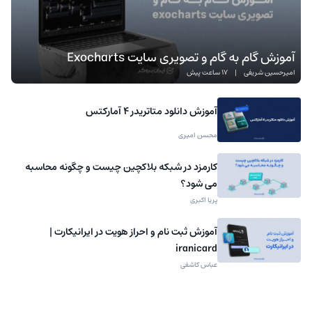
آموزش گام به گام و تصویری سایت Exocharts
امیرحسین شریفی
|
17 ساعت پیش
آموزش دانلود متاتریدر 4 آمارکتس
محسن امیری
کارمزد در شبکه بلاکچین چیست و چگونه محاسبه
می شود؟
پریا اکبری
آموزش ثبت نام و احراز هویت در ایرانیکارت |
iranicard
عباس کاشفی