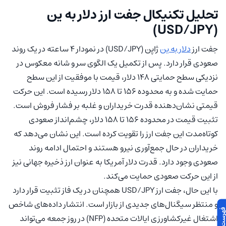
تحلیل تکنیکال جفت ارز دلار به ین
(USD/JPY)
جفت ارز
دلار به ین
ژاپن (USD/JPY) در نمودار 4 ساعته در یک روند
صعودی قرار دارد. پس از تکمیل یک الگوی سر و شانه معکوس در
نزدیکی سطح حمایتی 148 دلار، قیمت با موفقیت از این سطح
حمایت شده و به محدوده 156 تا 158 دلار رسیده است. این حرکت
قیمتی نشان‌دهنده قدرت خریداران و غلبه بر فشار فروش است.
تثبیت قیمت در محدوده 156 تا 158 دلار، چشم‌انداز صعودی
کوتاه‌مدت این جفت ارز را تقویت کرده است. این نشان می‌دهد که
خریداران در حال جمع‌آوری نیرو هستند و احتمال ادامه روند
صعودی وجود دارد. قدرت دلار آمریکا به عنوان ارز ذخیره جهانی نیز
از این حرکت صعودی حمایت می‌کند.
با این حال، جفت ارز USD/JPY همچنان در یک فاز تثبیت قرار دارد
و منتظر سیگنال‌های جدیدی از بازار است. انتشار داده‌های شاخص
اشتغال غیرکشاورزی ایالات متحده (NFP) در روز جمعه می‌تواند