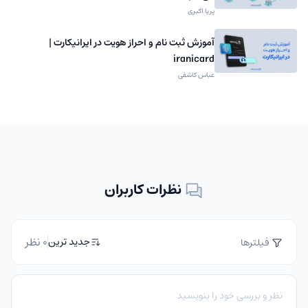
پریا اکبری
آموزش ثبت نام و احراز هویت در ایرانیکارت |
iranicard
عباس کاشفی
نظرات کاربران
0 نظر
جدید ترین
فیلترها