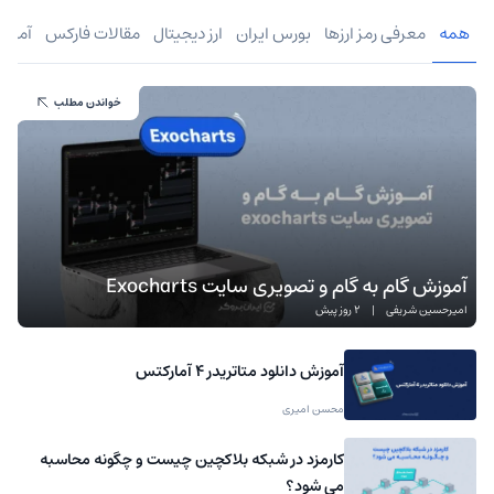
همه
معرفی رمز ارزها
بورس ایران
ارز دیجیتال
مقالات فارکس
آموز
خواندن مطلب
آموزش گام به گام و تصویری سایت Exocharts
امیرحسین شریفی
|
2 روز پیش
آموزش دانلود متاتریدر 4 آمارکتس
محسن امیری
کارمزد در شبکه بلاکچین چیست و چگونه محاسبه
می شود؟