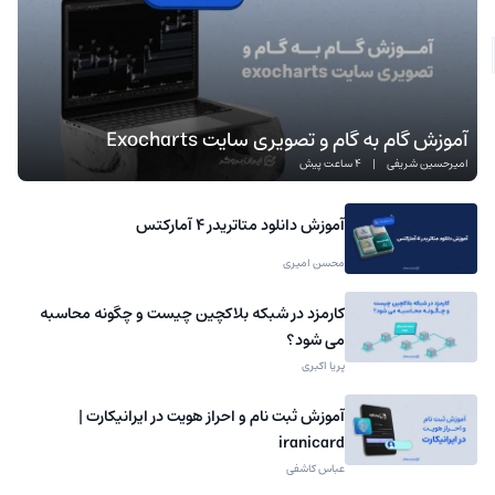
آموزش گام به گام و تصویری سایت Exocharts
امیرحسین شریفی
|
4 ساعت پیش
آموزش دانلود متاتریدر 4 آمارکتس
محسن امیری
کارمزد در شبکه بلاکچین چیست و چگونه محاسبه
می شود؟
پریا اکبری
آموزش ثبت نام و احراز هویت در ایرانیکارت |
iranicard
عباس کاشفی