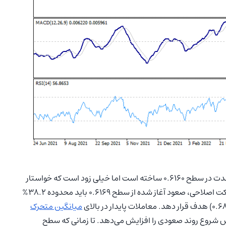
چارت روزانه این جفت ارز نشان می‌دهد، قیمت یک کف میان‌مدت در سطح 0.6160 ساخته است اما خیلی زود است که خواستار
د آغاز شده از سطح 0.6169 باید محدوده 38.2%
میانگین متحرک
در سطح 0.6923 قرار دارد) شانس شروع روند صعودی را افزایش می‌دهد. تا زمانی که سطح