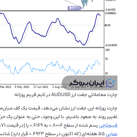
چارت معاملاتی جفت ارز AUDUSD در تایم فریم روزانه
تغییر روند به صعود باشیم. با این وجود، حتی به عنوان یک حرکت اصلاحی، صعو
فیبوناچی
رسم شده از سطح 0.8006 به 0.6169 را (در قیمت 0.6871) هدف قرار دهد. معاملات پایدار در بالای
نمایی
55 هفته‌ای (که اکنون 