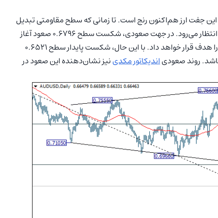
 می‌دهد، روند روزانه این جفت ارز هم‌اکنون رنج است. تا زمانی که سطح مقاومتی تبدیل
شده به حمایت 0.6521 حفظ شود، افزایش بیشتری در قیمت انتظار می‌رود. در جهت صعودی، شکست سطح 0.6796 صعود آغاز
0.6871 را هدف قرار خواهد داد. با این حال، شکست پایدار سطح 0.6521
اندیکاتور
مکدی
نیز نشان‌دهنده این صعود در