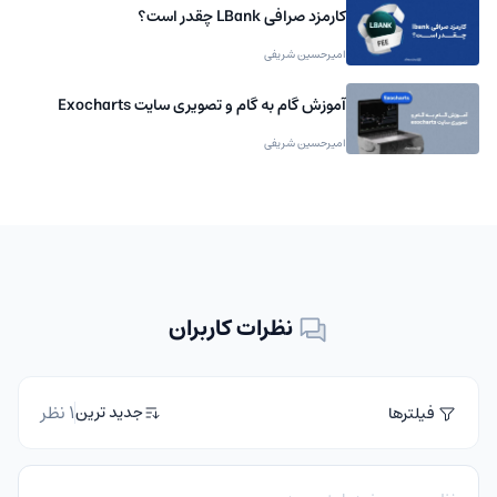
کارمزد صرافی LBank چقدر است؟
امیرحسین شریفی
آموزش گام به گام و تصویری سایت Exocharts
امیرحسین شریفی
نظرات کاربران
1 نظر
جدید ترین
فیلترها