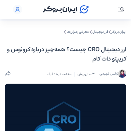
ایران بروکر
ارز دیجیتال
معرفی رمزارزها
ارز دیجیتال CRO چیست؟ همه‌چیز درباره کرونوس و
کریپتو دات کام
نرگس فهیمی
3 سال پیش
مطالعه در 8 دقیقه