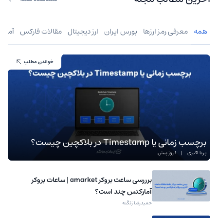
همه
معرفی رمز ارزها
بورس ایران
ارز دیجیتال
مقالات فارکس
آموز
خواندن مطلب
برچسب زمانی یا Timestamp در بلاکچین چیست؟
پریا اکبری
|
1 روز پیش
برررسی ساعت بروکر amarket | ساعات بروکر
آمارکتس چند است؟
حمیدرضا زنگنه