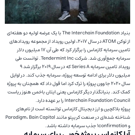
بنیاد The Interchain Foundation با یک عرضه اولیه دو هفته‌ای
از توکن ATOM در سال ۲۰۱۷، اولین رویداد از مجموعه رویدادهای
تامین سرمایه کازماس را برگزار کرد که طی آن ۱۷ میلیون دلار
سرمایه جمع‌آوری شد. شرکت Tendermint Inc. توانست طی
رویداد تامین سرمایه Series A که در سال ۲۰۱۹ برگزار شد ۹
میلیون دلار برای ادامه توسعه پروژه، سرمایه جذب کند. در اوایل
سال ۲۰۲۰ جا وون پروژه را ترک کرد اما قول داد که همچنان به پروژه
کمک کند. بنیانگذار دیگر کازماس یعنی ایتان باخمن هنوز ریاست
Interchain Foundation Council را بر عهده دارد.
پروژه بلاکچین و ارز دیجیتال کازماس توانسته است از نام‌های
شناخته شده‌ای در صنعت کریپتو مانند Paradigm، Bain Capital
و 1confirmation جذب سرمایه داشته باشد.
آیا کازماس پروژه خوبی برای سرمایه