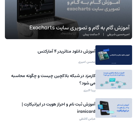
آموزش گام به گام و تصویری سایت Exocharts
امیرحسین شریفی
|
6 ساعت پیش
آموزش دانلود متاتریدر 4 آمارکتس
محسن امیری
کارمزد در شبکه بلاکچین چیست و چگونه محاسبه
می شود؟
پریا اکبری
آموزش ثبت نام و احراز هویت در ایرانیکارت |
iranicard
عباس کاشفی