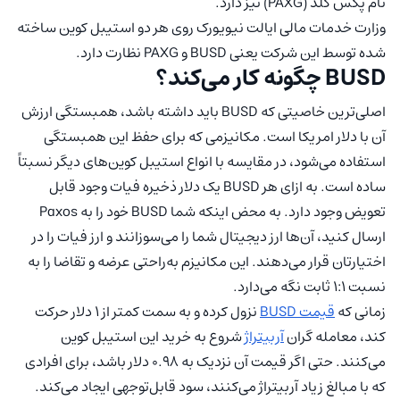
نام پکس گلد (PAXG) نیز دارد.
وزارت خدمات مالی ایالت نیویورک روی هر دو استیبل کوین ساخته
شده توسط این شرکت یعنی BUSD و PAXG نظارت دارد.
BUSD چگونه کار می‌کند؟
اصلی‌ترین خاصیتی که BUSD باید داشته باشد، همبستگی ارزش
آن با دلار امریکا است. مکانیزمی که برای حفظ این همبستگی
استفاده می‌شود، در مقایسه با انواع استیبل کوین‌های دیگر نسبتاً
ساده است. به ازای هر BUSD یک دلار ذخیره فیات وجود قابل
تعویض وجود دارد. به محض اینکه شما BUSD خود را به Paxos
ارسال کنید، آن‌ها ارز دیجیتال شما را می‌سوزانند و ارز فیات را در
اختیارتان قرار می‌دهند. این مکانیزم به‌راحتی عرضه و تقاضا را به
نسبت 1:1 ثابت نگه می‌دارد.
زمانی که
قیمت BUSD
نزول کرده و به سمت کمتر از 1 دلار حرکت
کند، معامله گران
آربیتراژ
شروع به خرید این استیبل کوین
می‌کنند. حتی اگر قیمت آن نزدیک به 0.98 دلار باشد، برای افرادی
که با مبالغ زیاد آربیتراژ می‌کنند، سود قابل‌توجهی ایجاد می‌کند.