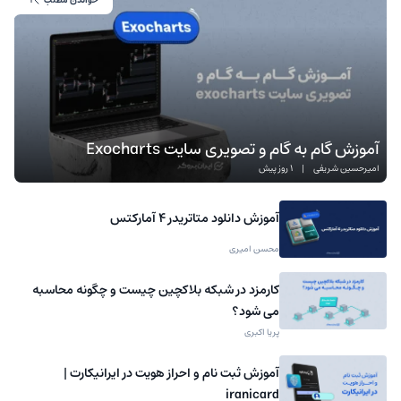
آموزش گام به گام و تصویری سایت Exocharts
امیرحسین شریفی
|
1 روز پیش
آموزش دانلود متاتریدر 4 آمارکتس
محسن امیری
کارمزد در شبکه بلاکچین چیست و چگونه محاسبه
می شود؟
پریا اکبری
آموزش ثبت نام و احراز هویت در ایرانیکارت |
iranicard