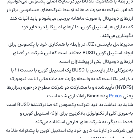
در رابطه با شفافیت BUSD نیز در سایت اصلی پکسوس می‌خوانیم
که این شرکت به‌صورت ماهانه توسط شرکت‌های حسابرسی برتر در
ارزهای دیجیتال به‌صورت ماهانه بررسی می‌شود و باید اثبات کند
که به ازای هر استیبل کوین، دلارهای امریکا را در ذخایر خود
نگهداری می‌کند.
مدیرعامل بایننس، CZ، در رابطه با همکاری خود با پکسوس برای
ایجاد استیبل کوین BUSD معتقد است که این شرکت در فضای
ارزهای دیجیتال یکی از پیشتازان است.
به‌طورکلی دلار بایننس یا BUSD یک استیبل کوین با نسبت 1:1 با
دلار امریکا است که به واسطه وزارت خدمات مالی ایالت نیویورک
(NYDFS) تأییدشده و با مشارکت دو شرکت مطرح در حوزه رمزارزها
یعنی
Paxos
و Binance راه‌اندازی شده است.
شاید بد نباشد بدانید شرکت پکسوس که صادرکننده BUSD است
به‌طوری کلی از تکنولوژی بلاکچین برای ارائه استیبل کوین و
خدمات دیگر، به شرکت‌های خارجی استفاده می‌کند.
این شرکت در کارنامه کاری خود یک استیبل کوین با پشتوانه طلا به